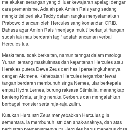
melakukan serangan yang di luar kewajaran apalagi dengan
cara premanisme. Adalah pak Amien Rais yang sedang
mengkritisi perilaku Teddy dalam rangka menyelamatkan
Prabowo diancam oleh Hercules sang komandan GRIB.
Bahasa agar Amien Rais “menjaga mulut” berlanjut “tangan
sudah tak mau berdarah lagi” adalah ancaman verbal
Hercules tua.
Meski tentu tidak berkaitan, namun teringat dalam mitologi
Yunani tentang maskulinitas dan kejantanan Hercules atau
Herakles putera Dewa Zeus dari hasil perselingkuhannya
dengan Alcmene. Kehebatan Hercules tergambar lewat
tangan berdarah membunuh singa Nemea, ular berkepala
empat Hydra Lernea, burung raksasa Stimfalia, menangkap
banteng Kreta, anjing neraka Cerberus dan mengalahkan
berbagai monster serta raja-raja zalim.
Kutukan Hera istri Zeus menyebabkan Hercules gila
sementara. Ia membunuh istri dan anak-anaknya, dan atas
perbuatan premanismenya itu Hercules harus menebus dosa