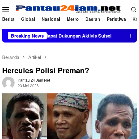
Loncat
Menu
ke
Mobile
konten
Berita
Global
Nasional
Metro
Daerah
Peristiwa
Kri
 M.Si Mendapat Dukungan Aktivis Sulsel
Breaking News
Kapolres Polewa
Beranda
Artikel
Hercules Polisi Preman?
Pantau 24 Jam Net
23 Mei 2026