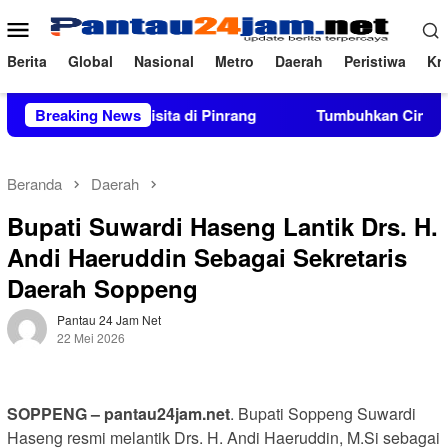
Loncat
Menu
ke
Mobile
konten
Berita
Global
Nasional
Metro
Daerah
Peristiwa
Kri
olar 8 Ton Disita di Pinrang
Breaking News
Tumbuhkan Cinta Tanah Air,
Beranda
Daerah
Bupati Suwardi Haseng Lantik Drs. H.
Andi Haeruddin Sebagai Sekretaris
Daerah Soppeng
Pantau 24 Jam Net
22 Mei 2026
SOPPENG – pantau24jam.net
. Bupati Soppeng Suwardi
Haseng resmi melantik Drs. H. Andi Haeruddin, M.Si sebagai