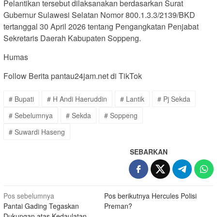
Pelantikan tersebut dilaksanakan berdasarkan Surat
Gubernur Sulawesi Selatan Nomor 800.1.3.3/2139/BKD
tertanggal 30 April 2026 tentang Pengangkatan Penjabat
Sekretaris Daerah Kabupaten Soppeng.
Humas
Follow Berita pantau24jam.net di TikTok
# Bupati
# H Andi Haeruddin
# Lantik
# Pj Sekda
# Sebelumnya
# Sekda
# Soppeng
# Suwardi Haseng
SEBARKAN
Navigasi
Pos sebelumnya
Pos berikutnya
Hercules Polisi
Pantai Gading Tegaskan
Preman?
pos
Dukungan atas Kedaulatan