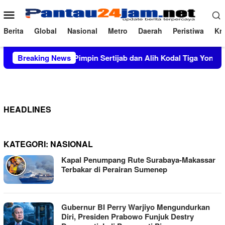
Loncat
Menu
ke
Mobile
konten
Berita
Global
Nasional
Metro
Daerah
Peristiwa
Kri
salam
Breaking News
Pimpin Sertijab dan Alih Kodal Tiga Yonif, Kasad
HEADLINES
KATEGORI:
NASIONAL
Kapal Penumpang Rute Surabaya-Makassar
Terbakar di Perairan Sumenep
Gubernur BI Perry Warjiyo Mengundurkan
Diri, Presiden Prabowo Funjuk Destry