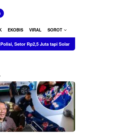
tutup
n
K
EKOBIS
VIRAL
SOROT
 Rp2,5 Juta tapi Solar 8 Ton Disita di Pinrang
Tumbuhka
L