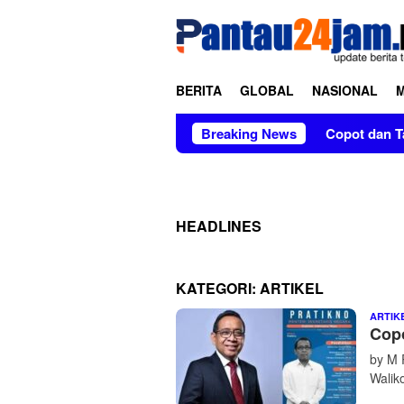
Loncat
tutup
ke
konten
BERITA
GLOBAL
NASIONAL
Dua Bulan Tanpa Kabar di Soppeng
Breaking News
Copot dan Tangkap Pr
HEADLINES
KATEGORI:
ARTIKEL
ARTIK
Copo
by M 
Walik