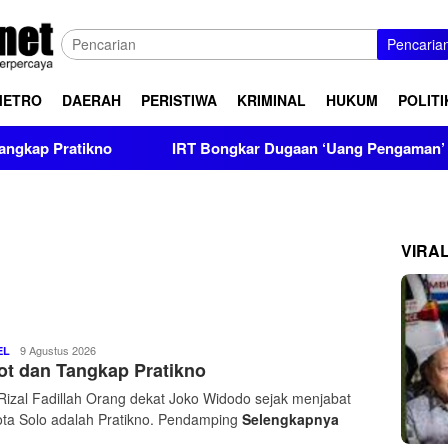
Pencaria
METRO
DAERAH
PERISTIWA
KRIMINAL
HUKUM
POLITI
atikno
IRT Bongkar Dugaan ‘Uang Pengaman’ Polisi, Setor
VIRA
Pantau
9 Agustus 2026
EL
t dan Tangkap Pratikno
24
Jam
Rizal Fadillah Orang dekat Joko Widodo sejak menjabat
Net
ota Solo adalah Pratikno. Pendamping
Selengkapnya