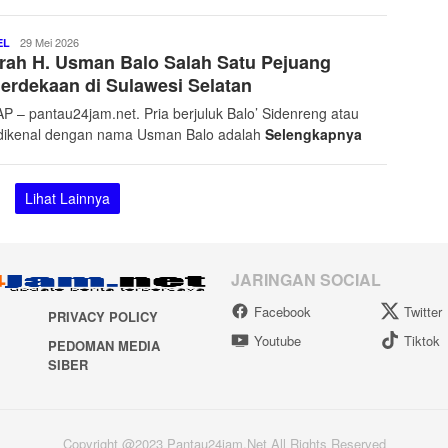
Pantau
29 Mei 2026
EL
rah H. Usman Balo Salah Satu Pejuang
24
Jam
rdekaan di Sulawesi Selatan
Net
P – pantau24jam.net. Pria berjuluk Balo’ Sidenreng atau
 dikenal dengan nama Usman Balo adalah
Selengkapnya
Lihat Lainnya
JARINGAN SOCIAL
Facebook
Twitter
PRIVACY POLICY
Youtube
Tiktok
PEDOMAN MEDIA
SIBER
Copyright @2023 Pantau24jam.Net All Rights Reserved