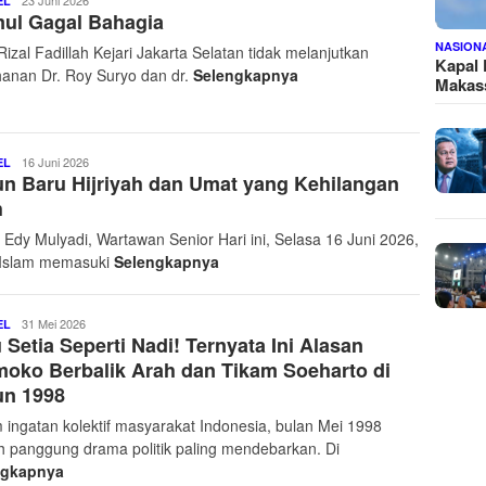
Pantau
23 Juni 2026
EL
ul Gagal Bahagia
24
Jam
NASION
izal Fadillah Kejari Jakarta Selatan tidak melanjutkan
Net
Kapal
anan Dr. Roy Suryo dan dr.
Selengkapnya
Makass
Pantau
16 Juni 2026
EL
n Baru Hijriyah dan Umat yang Kehilangan
24
Jam
h
Net
: Edy Mulyadi, Wartawan Senior Hari ini, Selasa 16 Juni 2026,
Islam memasuki
Selengkapnya
Pantau
31 Mei 2026
EL
 Setia Seperti Nadi! Ternyata Ini Alasan
24
Jam
oko Berbalik Arah dan Tikam Soeharto di
Net
un 1998
 ingatan kolektif masyarakat Indonesia, bulan Mei 1998
h panggung drama politik paling mendebarkan. Di
ngkapnya