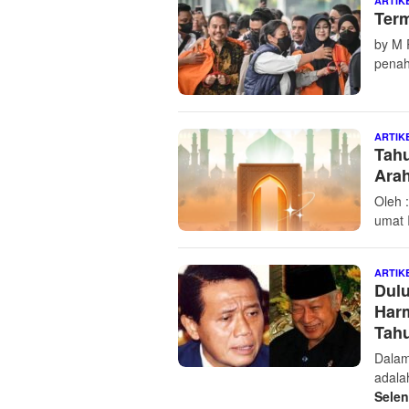
ARTIK
Term
by M R
penah
ARTIK
Tahu
Ara
Oleh 
umat 
ARTIK
Dulu
Harm
Tah
Dalam
adala
Sele