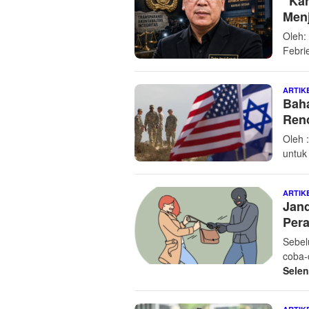
“Kan
Men
Oleh:
Febri
ARTIK
Baha
Renc
Oleh 
untuk
ARTIK
Jand
Per
Sebel
coba-
Sele