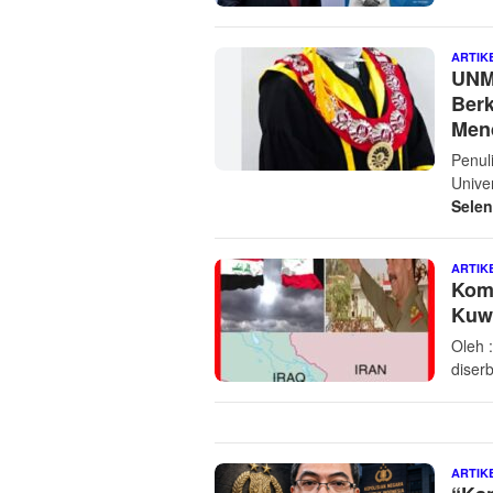
ARTIK
UNM 
Berk
Mend
Penul
Unive
Sele
ARTIK
Komp
Kuw
Oleh 
diser
ARTIK