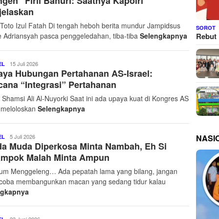
gen” Firli Bahuri: Saatnya Kapolri
Jam
jelaskan
Net
 Toto Izul Fatah Di tengah heboh berita mundur Jampidsus
SOROT
Rebut 
e Adriansyah pasca penggeledahan, tiba-tiba
Selengkapnya
Pantau
15 Juli 2026
EL
ya Hubungan Pertahanan AS-Israel:
24
Jam
ana “Integrasi” Pertahanan
Net
: Shamsi Ali Al-Nuyorki Saat ini ada upaya kuat di Kongres AS
 meloloskan
Selengkapnya
NASI
Pantau
5 Juli 2026
EL
a Muda Diperkosa Minta Nambah, Eh Si
24
Jam
ampok Malah Minta Ampun
Net
um Menggeleng… Ada pepatah lama yang bilang, jangan
coba membangunkan macan yang sedang tidur kalau
ngkapnya