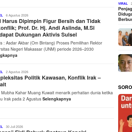
VIRAL
Penjag
Diduga
Pantau
6 Agustus 2026
EL
Berbus
Harus Dipimpin Figur Bersih dan Tidak
24
Jam
onflik; Prof. Dr. Hj. Andi Aslinda, M.Si
Net
apat Dukungan Aktivis Sulsel
is : Asdar Akbar (Om Bintang) Proses Pemilihan Rektor
rsitas Negeri Makassar (UNM) periode 2026–2030
ngkapnya
Pantau
2 Agustus 2026
EL
leksitas Politik Kawasan, Konflik Irak –
24
Jam
ait
Net
SORO
: Mubha Kahar Muang Kuwait menarik perhatian dunia ketika
bu Irak pada 2 Agustus
Selengkapnya
Pantau
30 Juli 2026
EL
24