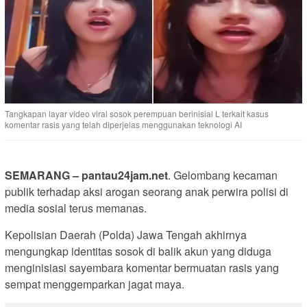
Tangkapan layar video viral sosok perempuan berinisial L terkait kasus
komentar rasis yang telah diperjelas menggunakan teknologi AI
SEMARANG – pantau24jam.net
. Gelombang kecaman
publik terhadap aksi arogan seorang anak perwira polisi di
media sosial terus memanas.
Kepolisian Daerah (Polda) Jawa Tengah akhirnya
mengungkap identitas sosok di balik akun yang diduga
menginisiasi sayembara komentar bermuatan rasis yang
sempat menggemparkan jagat maya.