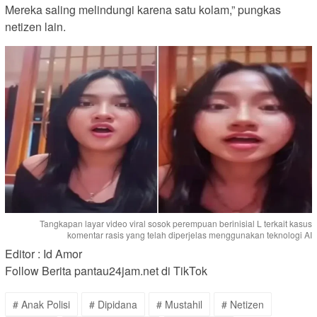
Mereka saling melindungi karena satu kolam,” pungkas
netizen lain.
Tangkapan layar video viral sosok perempuan berinisial L terkait kasus
komentar rasis yang telah diperjelas menggunakan teknologi AI
Editor : Id Amor
Follow Berita pantau24jam.net di TikTok
# Anak Polisi
# Dipidana
# Mustahil
# Netizen