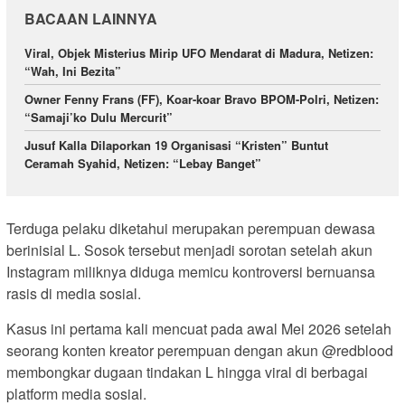
BACAAN LAINNYA
Viral, Objek Misterius Mirip UFO Mendarat di Madura, Netizen:
“Wah, Ini Bezita”
Owner Fenny Frans (FF), Koar-koar Bravo BPOM-Polri, Netizen:
“Samaji’ko Dulu Mercurit”
Jusuf Kalla Dilaporkan 19 Organisasi “Kristen” Buntut
Ceramah Syahid, Netizen: “Lebay Banget”
Terduga pelaku diketahui merupakan perempuan dewasa
berinisial L. Sosok tersebut menjadi sorotan setelah akun
Instagram miliknya diduga memicu kontroversi bernuansa
rasis di media sosial.
Kasus ini pertama kali mencuat pada awal Mei 2026 setelah
seorang konten kreator perempuan dengan akun @redblood
membongkar dugaan tindakan L hingga viral di berbagai
platform media sosial.