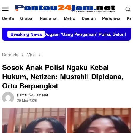
Loncat
Menu
ke
Mobile
konten
Berita
Global
Nasional
Metro
Daerah
Peristiwa
Kri
Bongkar Dugaan ‘Uang Pengaman’ Polisi, Setor Rp2,5 Juta tapi So
Breaking News
Beranda
Viral
Sosok Anak Polisi Ngaku Kebal
Hukum, Netizen: Mustahil Dipidana,
Ortu Berpangkat
Pantau 24 Jam Net
20 Mei 2026