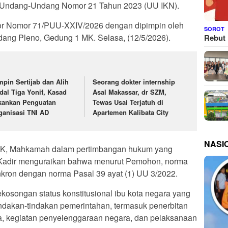
 Undang-Undang Nomor 21 Tahun 2023 (UU IKN).
r Nomor 71/PUU-XXIV/2026 dengan dipimpin oleh
SOROT
ang Pleno, Gedung 1 MK. Selasa, (12/5/2026).
Rebut 
mpin Sertijab dan Alih
Seorang dokter internship
dal Tiga Yonif, Kasad
Asal Makassar, dr SZM,
kankan Penguatan
Tewas Usai Terjatuh di
ganisasi TNI AD
Apartemen Kalibata City
NASI
 MK, Mahkamah dalam pertimbangan hukum yang
 Kadir menguraikan bahwa menurut Pemohon, norma
inkron dengan norma Pasal 39 ayat (1) UU 3/2022.
songan status konstitusional ibu kota negara yang
indakan-tindakan pemerintahan, termasuk penerbitan
, kegiatan penyelenggaraan negara, dan pelaksanaan