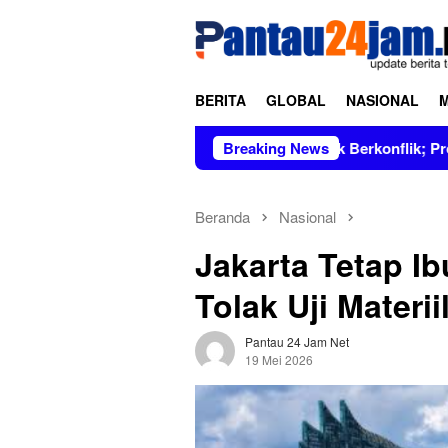
Loncat
tutup
ke
konten
BERITA
GLOBAL
NASIONAL
pin Figur Bersih dan Tidak Berkonflik; Prof. Dr. Hj. Andi Asli
Breaking News
Beranda
Nasional
Jakarta Tetap I
Tolak Uji Materi
Pantau 24 Jam Net
19 Mei 2026