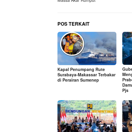
POS TERKAIT
Gube
Kapal Penumpang Rute
Meng
Surabaya-Makassar Terbakar
Prab
di Perairan Sumenep
Dama
Pjs