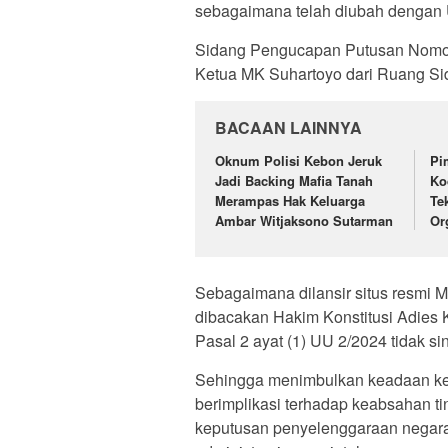
sebagaimana telah diubah dengan
Sidang Pengucapan Putusan Nomo
Ketua MK Suhartoyo dari Ruang Sid
BACAAN LAINNYA
Oknum Polisi Kebon Jeruk
Pi
Jadi Backing Mafia Tanah
Ko
Merampas Hak Keluarga
Te
Ambar Witjaksono Sutarman
Or
Sebagaimana dilansir situs resmi
dibacakan Hakim Konstitusi Adies
Pasal 2 ayat (1) UU 2/2024 tidak s
Sehingga menimbulkan keadaan keko
berimplikasi terhadap keabsahan t
keputusan penyelenggaraan negara