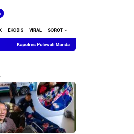
tutup
n
K
EKOBIS
VIRAL
SOROT
lewali Mandar Turut Musnahkan Barang Bukti Perkara Inkrah di 
L