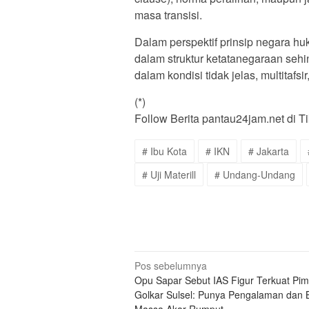
masa transisi.
Dalam perspektif prinsip negara h
dalam struktur ketatanegaraan seh
dalam kondisi tidak jelas, multitafsi
(*)
Follow Berita pantau24jam.net di T
# Ibu Kota
# IKN
# Jakarta
# Uji Materill
# Undang-Undang
Navigasi
Pos sebelumnya
Opu Sapar Sebut IAS Figur Terkuat Pim
pos
Golkar Sulsel: Punya Pengalaman dan 
Massa Akar Rumput