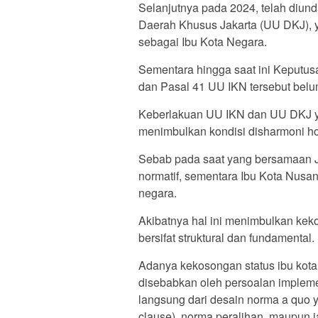
Selanjutnya pada 2024, telah diu
Daerah Khusus Jakarta (UU DKJ), y
sebagai Ibu Kota Negara.
Sementara hingga saat ini Keputus
dan Pasal 41 UU IKN tersebut belu
Keberlakuan UU IKN dan UU DKJ ya
menimbulkan kondisi disharmoni hor
Sebab pada saat yang bersamaan Jak
normatif, sementara Ibu Kota Nusant
negara.
Akibatnya hal ini menimbulkan keko
bersifat struktural dan fundamental.
Adanya kekosongan status ibu kota
disebabkan oleh persoalan implemen
langsung dari desain norma a quo 
clause), norma peralihan, maupun 