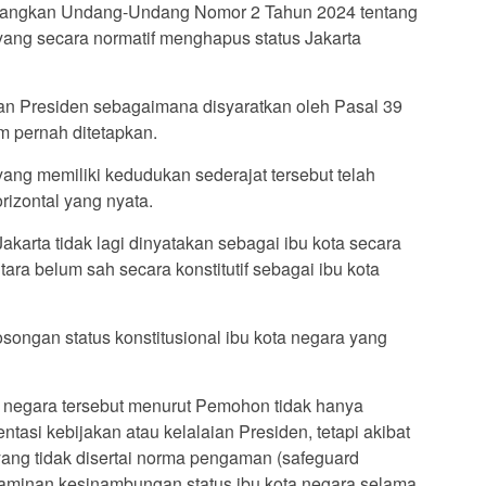
ndangkan Undang-Undang Nomor 2 Tahun 2024 tentang
ang secara normatif menghapus status Jakarta
an Presiden sebagaimana disyaratkan oleh Pasal 39
m pernah ditetapkan.
ng memiliki kedudukan sederajat tersebut telah
izontal yang nyata.
arta tidak lagi dinyatakan sebagai ibu kota secara
ara belum sah secara konstitutif sebagai ibu kota
songan status konstitusional ibu kota negara yang
 negara tersebut menurut Pemohon tidak hanya
tasi kebijakan atau kelalaian Presiden, tetapi akibat
yang tidak disertai norma pengaman (safeguard
jaminan kesinambungan status ibu kota negara selama