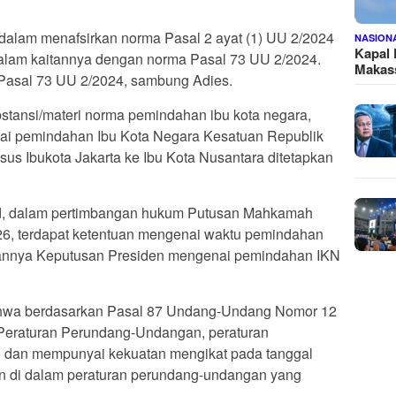
 dalam menafsirkan norma Pasal 2 ayat (1) UU 2/2024
NASION
Kapal
dalam kaitannya dengan norma Pasal 73 UU 2/2024.
Makass
 Pasal 73 UU 2/2024, sambung Adies.
stansi/materi norma pemindahan ibu kota negara,
ai pemindahan Ibu Kota Negara Kesatuan Republik
sus Ibukota Jakarta ke Ibu Kota Nusantara ditetapkan
d, dalam pertimbangan hukum Putusan Mahkamah
6, terdapat ketentuan mengenai waktu pemindahan
kannya Keputusan Presiden mengenai pemindahan IKN
hwa berdasarkan Pasal 87 Undang-Undang Nomor 12
Peraturan Perundang-Undangan, peraturan
 dan mempunyai kekuatan mengikat pada tanggal
ain di dalam peraturan perundang-undangan yang