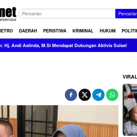
Pencaria
METRO
DAERAH
PERISTIWA
KRIMINAL
HUKUM
POLITI
, M.Si Mendapat Dukungan Aktivis Sulsel
Kapolres Polewa
VIRA