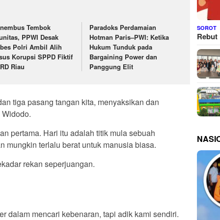
nembus Tembok
Paradoks Perdamaian
SOROT
Rebut 
unitas, PPWI Desak
Hotman Paris–PWI: Ketika
bes Polri Ambil Alih
Hukum Tunduk pada
sus Korupsi SPPD Fiktif
Bargaining Power dan
RD Riau
Panggung Elit
 dan tiga pasang tangan kita, menyaksikan dan
o Widodo.
an pertama. Hari itu adalah titik mula sebuah
NASI
n mungkin terlalu berat untuk manusia biasa.
 sekadar rekan seperjuangan.
dalam mencari kebenaran, tapi adik kami sendiri.