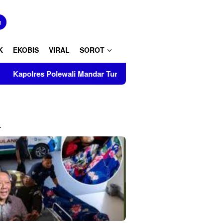
tutup
n
K
EKOBIS
VIRAL
SOROT
li Mandar Turut Musnahkan Barang Bukti Perkara Inkrah di Kan
L