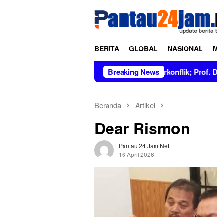
Loncat
tutup
ke
konten
BERITA
GLOBAL
NASIONAL
 Figur Bersih dan Tidak Berkonflik; Prof. Dr. Hj. Andi Aslinda
Breaking News
Beranda
Artikel
Dear Rismon
Pantau 24 Jam Net
16 April 2026