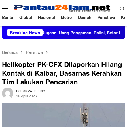
Loncat
Menu
ke
Mobile
konten
Berita
Global
Nasional
Metro
Daerah
Peristiwa
Kri
gkar Dugaan ‘Uang Pengaman’ Polisi, Setor Rp2,5 Juta tapi Sola
Breaking News
Beranda
Peristiwa
Helikopter PK-CFX Dilaporkan Hilang
Kontak di Kalbar, Basarnas Kerahkan
Tim Lakukan Pencarian
Pantau 24 Jam Net
16 April 2026