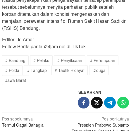
tersebut sebelumnya menyita perhatian publik setelah
korban ditemukan dalam kondisi mengenaskan dan
menjalani perawatan intensif di Rumah Sakit Hasan Sadikin
(RSHS) Bandung.
Editor : Id Amor
Follow Berita pantau24jam.net di TikTok
# Bandung
# Pelaku
# Penyiksaan
# Perempuan
# Polda
# Tangkap
# Taufik Hidayat
Diduga
Jawa Barat
SEBARKAN
Navigasi
Pos sebelumnya
Pos berikutnya
Termul Gagal Bahagia
Presiden Prabowo Subianto
pos
Tutup Munas-Konbes NU 2026