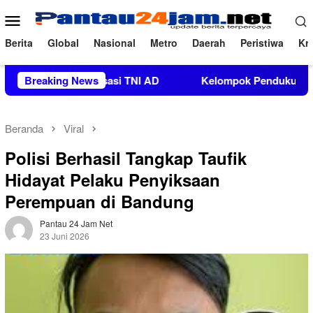
Loncat
Menu
ke
Mobile
konten
Berita
Global
Nasional
Metro
Daerah
Peristiwa
Kri
an Organisasi TNI AD
Breaking News
Kelompok Pendukung Moha Bin Bat
Beranda
Viral
Polisi Berhasil Tangkap Taufik
Hidayat Pelaku Penyiksaan
Perempuan di Bandung
Pantau 24 Jam Net
23 Juni 2026