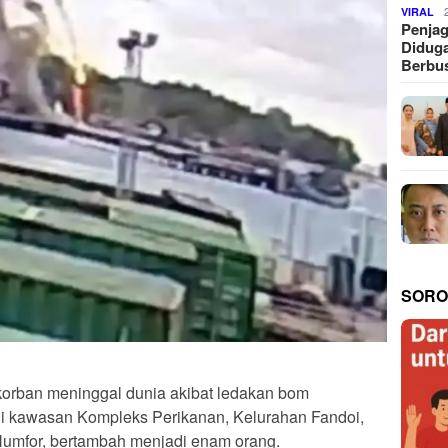
VIRAL
Penjag
Diduga
Berbus
SORO
korban meninggal dunia akibat ledakan bom
di kawasan Kompleks Perikanan, Kelurahan Fandoi,
 Numfor, bertambah menjadi enam orang.