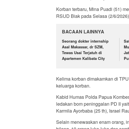
Korban terbaru, Mina Puadi (51) me
RSUD Biak pada Selasa (2/6/2026) d
BACAAN LAINNYA
Seorang dokter internship
Sa
Asal Makassar, dr SZM,
Mu
Tewas Usai Terjatuh di
Ja
Apartemen Kalibata City
Pu
Kelima korban dimakamkan di TPU In
keluarga korban.
Kabid Humas Polda Papua Kombes 
ledakan bom peninggalan PD II yait
Karmila Ayorbaba (25 th), Israel Rau
Selain menewaskan enam orang, ins
hilang, 19 orang luka-luka dan sem