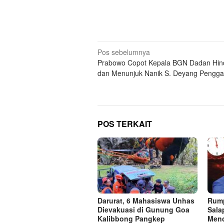
Navigasi
Pos sebelumnya
Prabowo Copot Kepala BGN Dadan Hi
pos
dan Menunjuk Nanik S. Deyang Pengga
POS TERKAIT
Darurat, 6 Mahasiswa Unhas
Rump
Dievakuasi di Gunung Goa
Sala
Kalibbong Pangkep
Men