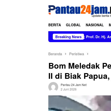
Loncat
tutup
ke
konten
BERITA
GLOBAL
NASIONAL
 Figur Bersih dan Tidak Berkonflik; Prof. Dr. Hj. Andi Aslinda,
Breaking News
Beranda
Peristiwa
Bom Meledak Pe
II di Biak Papua
Pantau 24 Jam Net
2 Juni 2026