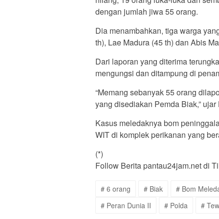
dengan jumlah jiwa 55 orang.
Dia menambahkan, tiga warga yang 
th), Lae Madura (45 th) dan Abis Mar
Dari laporan yang diterima terungk
mengungsi dan ditampung di pena
“Memang sebanyak 55 orang dilapo
yang disediakan Pemda Biak,” uja
Kasus meledaknya bom peninggalan P
WIT di komplek perikanan yang bera
(*)
Follow Berita pantau24jam.net di T
# 6 orang
# Biak
# Bom Meled
# Peran Dunia II
# Polda
# Te