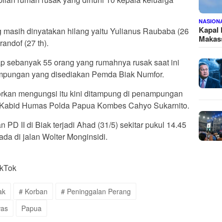
NASION
Kapal
masih dinyatakan hilang yaitu Yulianus Raubaba (26
Makass
andof (27 th).
ap sebanyak 55 orang yang rumahnya rusak saat ini
mpungan yang disediakan Pemda Biak Numfor.
rkan mengungsi itu kini ditampung di penampungan
r Kabid Humas Polda Papua Kombes Cahyo Sukarnito.
D II di Biak terjadi Ahad (31/5) sekitar pukul 14.45
da di jalan Wolter Monginsidi.
ikTok
ak
# Korban
# Peninggalan Perang
was
Papua