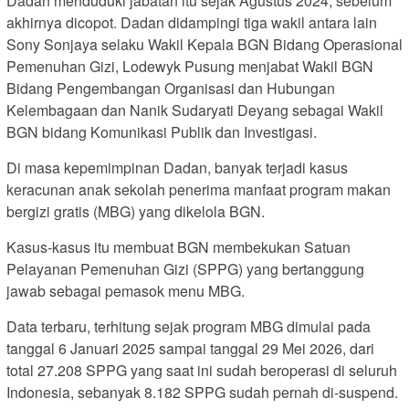
Dadan menduduki jabatan itu sejak Agustus 2024, sebelum
akhirnya dicopot. Dadan didampingi tiga wakil antara lain
Sony Sonjaya selaku Wakil Kepala BGN Bidang Operasional
Pemenuhan Gizi, Lodewyk Pusung menjabat Wakil BGN
Bidang Pengembangan Organisasi dan Hubungan
Kelembagaan dan Nanik Sudaryati Deyang sebagai Wakil
BGN bidang Komunikasi Publik dan Investigasi.
Di masa kepemimpinan Dadan, banyak terjadi kasus
keracunan anak sekolah penerima manfaat program makan
bergizi gratis (MBG) yang dikelola BGN.
Kasus-kasus itu membuat BGN membekukan Satuan
Pelayanan Pemenuhan Gizi (SPPG) yang bertanggung
jawab sebagai pemasok menu MBG.
Data terbaru, terhitung sejak program MBG dimulai pada
tanggal 6 Januari 2025 sampai tanggal 29 Mei 2026, dari
total 27.208 SPPG yang saat ini sudah beroperasi di seluruh
Indonesia, sebanyak 8.182 SPPG sudah pernah di-suspend.