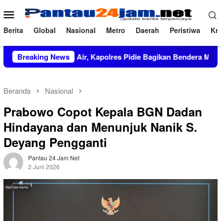
Loncat
Menu
ke
Mobile
konten
Berita
Global
Nasional
Metro
Daerah
Peristiwa
Kri
nta Tanah Air, Kapolres Pidie Bagikan Bendera Merah Putih ke
Breaking News
Beranda
Nasional
Prabowo Copot Kepala BGN Dadan
Hindayana dan Menunjuk Nanik S.
Deyang Pengganti
Pantau 24 Jam Net
2 Juni 2026