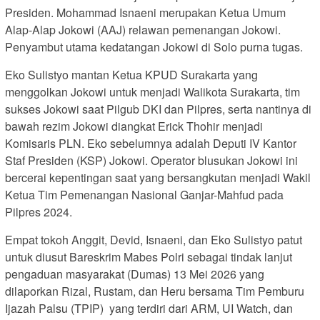
Presiden. Mohammad Isnaeni merupakan Ketua Umum
Alap-Alap Jokowi (AAJ) relawan pemenangan Jokowi.
Penyambut utama kedatangan Jokowi di Solo purna tugas.
Eko Sulistyo mantan Ketua KPUD Surakarta yang
menggolkan Jokowi untuk menjadi Walikota Surakarta, tim
sukses Jokowi saat Pilgub DKI dan Pilpres, serta nantinya di
bawah rezim Jokowi diangkat Erick Thohir menjadi
Komisaris PLN. Eko sebelumnya adalah Deputi IV Kantor
Staf Presiden (KSP) Jokowi. Operator blusukan Jokowi ini
bercerai kepentingan saat yang bersangkutan menjadi Wakil
Ketua Tim Pemenangan Nasional Ganjar-Mahfud pada
Pilpres 2024.
Empat tokoh Anggit, Devid, Isnaeni, dan Eko Sulistyo patut
untuk diusut Bareskrim Mabes Polri sebagai tindak lanjut
pengaduan masyarakat (Dumas) 13 Mei 2026 yang
dilaporkan Rizal, Rustam, dan Heru bersama Tim Pemburu
Ijazah Palsu (TPIP) yang terdiri dari ARM, UI Watch, dan