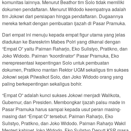
komunitas lainnya. Menurut Beathor tim Solo tidak memiliki
dokumen pendaftaran. Menurut Widodo keempatnya adalah
tim Jokowi dari persiapan hingga pendaftaran. Dugaannya
mereka terkait dengan pembuatan ijazah di Pasar Pramuka.
Dari empat ini menuju kepada empat figur utama yang jelas
diadukan ke Bareskrim Mabes Polri yang dikenal dengan
“Empat O” yaitu Paiman Raharjo, Eko Sulistyo, Pratikno, dan
Joko Widodo. Paiman “koordinator” Pasar Pramuka, Eko
merepresentasi kepentingan Solo untuk pembuatan
dokumen, Pratikno mantan Rektor UGM sekaligus tim sukses
Jokowi sejak Pilwalkot Solo, dan Joko Widodo orang yang
paling berkepentingan sekaligus bohir.
“Empat O” adalah kunci sukses Jokowi menjadi Walikota,
Gubernur, dan Presiden. Membongkar ijazah palsu made in
Pasar Pramuka harus sampai kepada usut peran masing-
masing dari “Empat O” tersebut. Paiman Raharjo, Eko
Sulistyo, Pratikno, dan Joko Widodo. Paiman Raharjo Wakil
Menteri kabinet Joko Widodo, Eko Sulistyo Deputi KSP masa