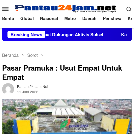
Loncat
Menu
ke
Mobile
konten
Berita
Global
Nasional
Metro
Daerah
Peristiwa
Kri
.Si Mendapat Dukungan Aktivis Sulsel
Breaking News
Kapolres Polewali 
Beranda
Sorot
Pasar Pramuka : Usut Empat Untuk
Empat
Pantau 24 Jam Net
11 Juni 2026