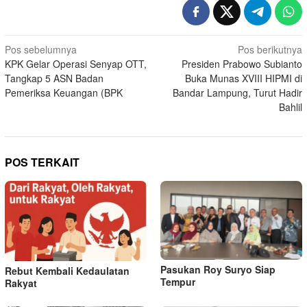
Navigasi
Pos sebelumnya
Pos berikutnya
KPK Gelar Operasi Senyap OTT,
Presiden Prabowo Subianto
pos
Tangkap 5 ASN Badan
Buka Munas XVIII HIPMI di
Pemeriksa Keuangan (BPK
Bandar Lampung, Turut Hadir
Bahlil
POS TERKAIT
Pasukan Roy Suryo Siap
Rebut Kembali Kedaulatan
Tempur
Rakyat