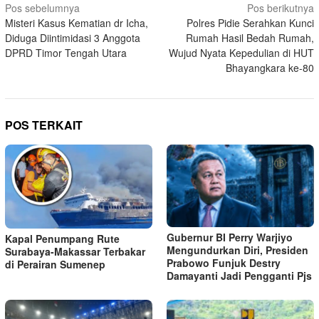
Navigasi
Pos sebelumnya
Pos berikutnya
Misteri Kasus Kematian dr Icha,
Polres Pidie Serahkan Kunci
pos
Diduga Diintimidasi 3 Anggota
Rumah Hasil Bedah Rumah,
DPRD Timor Tengah Utara
Wujud Nyata Kepedulian di HUT
Bhayangkara ke-80
POS TERKAIT
Gubernur BI Perry Warjiyo
Kapal Penumpang Rute
Mengundurkan Diri, Presiden
Surabaya-Makassar Terbakar
Prabowo Funjuk Destry
di Perairan Sumenep
Damayanti Jadi Pengganti Pjs