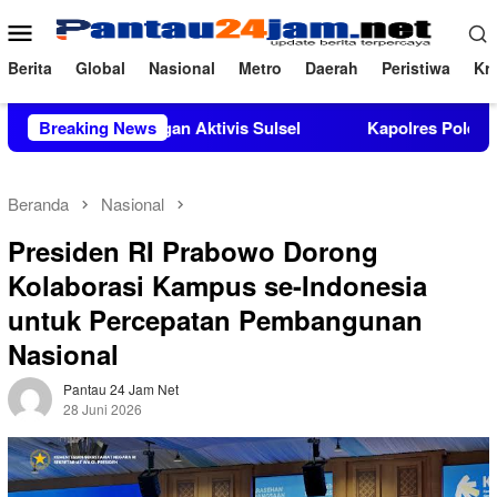
Loncat
Menu
ke
Mobile
konten
Berita
Global
Nasional
Metro
Daerah
Peristiwa
Kri
at Dukungan Aktivis Sulsel
Breaking News
Kapolres Polewali Mandar Tu
Beranda
Nasional
Presiden RI Prabowo Dorong
Kolaborasi Kampus se-Indonesia
untuk Percepatan Pembangunan
Nasional
Pantau 24 Jam Net
28 Juni 2026