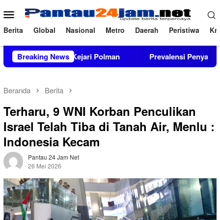
Loncat
Menu
ke
Mobile
konten
Berita
Global
Nasional
Metro
Daerah
Peristiwa
Kri
Kantor Kejari Polman
Breaking News
Prevalensi Penyalahguna Narkoba 
Beranda
Berita
Terharu, 9 WNI Korban Penculikan
Israel Telah Tiba di Tanah Air, Menlu :
Indonesia Kecam
Pantau 24 Jam Net
26 Mei 2026