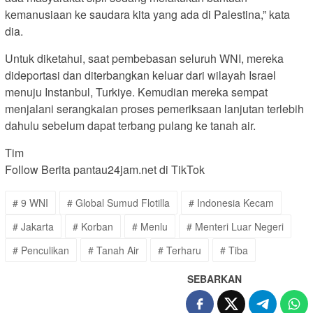
kemanusiaan ke saudara kita yang ada di Palestina,” kata
dia.
Untuk diketahui, saat pembebasan seluruh WNI, mereka
dideportasi dan diterbangkan keluar dari wilayah Israel
menuju Instanbul, Turkiye. Kemudian mereka sempat
menjalani serangkaian proses pemeriksaan lanjutan terlebih
dahulu sebelum dapat terbang pulang ke tanah air.
Tim
Follow Berita pantau24jam.net di TikTok
# 9 WNI
# Global Sumud Flotilla
# Indonesia Kecam
# Jakarta
# Korban
# Menlu
# Menteri Luar Negeri
# Penculikan
# Tanah Air
# Terharu
# Tiba
SEBARKAN