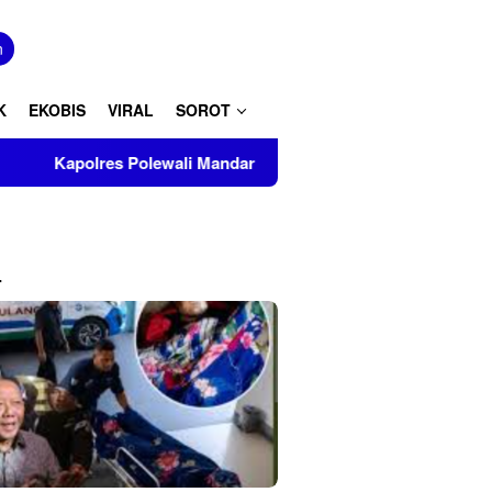
tutup
n
K
EKOBIS
VIRAL
SOROT
wali Mandar Turut Musnahkan Barang Bukti Perkara Inkrah di K
L