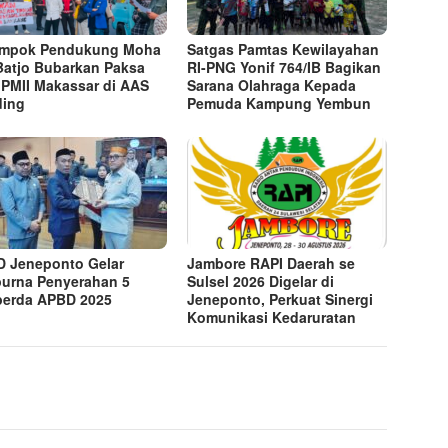
ompok Pendukung Moha
Satgas Pamtas Kewilayahan
Batjo Bubarkan Paksa
RI-PNG Yonif 764/IB Bagikan
 PMII Makassar di AAS
Sarana Olahraga Kepada
ding
Pemuda Kampung Yembun
 Jeneponto Gelar
Jambore RAPI Daerah se
purna Penyerahan 5
Sulsel 2026 Digelar di
erda APBD 2025
Jeneponto, Perkuat Sinergi
Komunikasi Kedaruratan