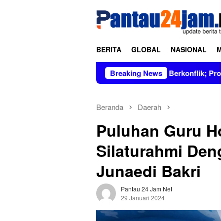
Loncat
tutup
ke
konten
BERITA
GLOBAL
NASIONAL
in Figur Bersih dan Tidak Berkonflik; Prof. Dr. Hj. Andi Aslin
Breaking News
Beranda
Daerah
Puluhan Guru Ho
Silaturahmi Den
Junaedi Bakri
Pantau 24 Jam Net
29 Januari 2024