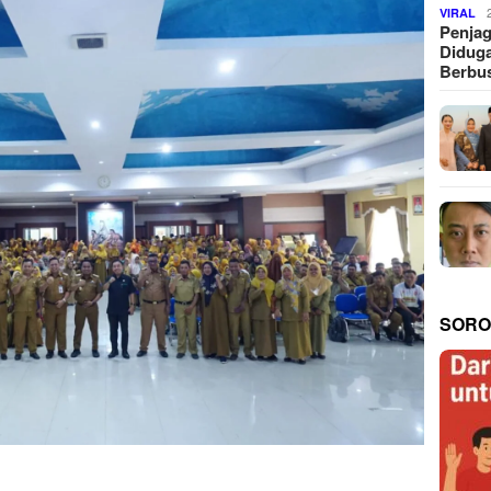
VIRAL
Penjag
Diduga
Berbus
SORO