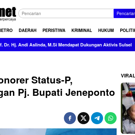
Pencaria
METRO
DAERAH
PERISTIWA
KRIMINAL
HUKUM
POLITI
da, M.Si Mendapat Dukungan Aktivis Sulsel
Kapolres Pole
VIRA
norer Status-P,
gan Pj. Bupati Jeneponto