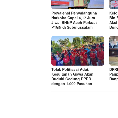
Prevalensi Penyalahguna
Kel
Narkoba Capai 4,17 Juta
Bin 
Jiwa, BNNP Aceh Perkuat
Aksi
P4GN di Subulussalam
Buil
Tolak Politisasi Adat,
DPRD
Kesultanan Gowa Akan
Pari
Duduki Gedung DPRD
Ranp
dengan 1.000 Pasukan