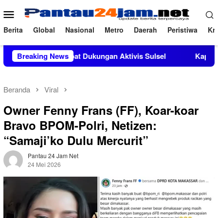
Loncat
Menu
ke
Mobile
konten
Berita
Global
Nasional
Metro
Daerah
Peristiwa
Kri
Si Mendapat Dukungan Aktivis Sulsel
Breaking News
Kapolres Polewali 
Beranda
Viral
Owner Fenny Frans (FF), Koar-koar
Bravo BPOM-Polri, Netizen:
“Samaji’ko Dulu Mercurit”
Pantau 24 Jam Net
24 Mei 2026