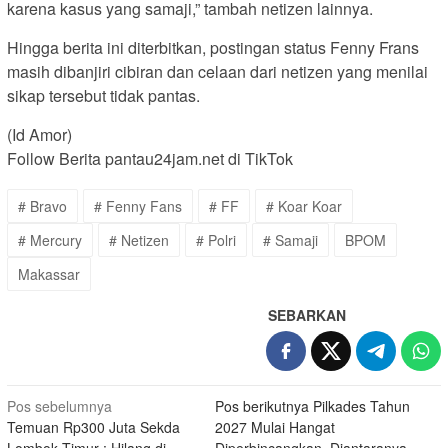
karena kasus yang samaji,” tambah netizen lainnya.
Hingga berita ini diterbitkan, postingan status Fenny Frans
masih dibanjiri cibiran dan celaan dari netizen yang menilai
sikap tersebut tidak pantas.
(Id Amor)
Follow Berita pantau24jam.net di TikTok
# Bravo
# Fenny Fans
# FF
# Koar Koar
# Mercury
# Netizen
# Polri
# Samaji
BPOM
Makassar
SEBARKAN
Navigasi
Pos sebelumnya
Pos berikutnya
Pilkades Tahun
Temuan Rp300 Juta Sekda
2027 Mulai Hangat
pos
Lombok Timur : Hilang di
Diperbincangkan, Diantaranya