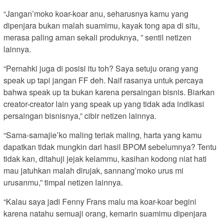
“Jangan’moko koar-koar anu, seharusnya kamu yang
dipenjara bukan malah suamimu, kayak tong apa di situ,
merasa paling aman sekali produknya, ” sentil netizen
lainnya.
“Pernahki juga di posisi itu toh? Saya setuju orang yang
speak up tapi jangan FF deh. Naif rasanya untuk percaya
bahwa speak up ta bukan karena persaingan bisnis. Biarkan
creator-creator lain yang speak up yang tidak ada indikasi
persaingan bisnisnya,” cibir netizen lainnya.
“Sama-samajie’ko maling teriak maling, harta yang kamu
dapatkan tidak mungkin dari hasil BPOM sebelumnya? Tentu
tidak kan, ditahuji jejak kelammu, kasihan kodong niat hati
mau jatuhkan malah dirujak, sannang’moko urus mi
urusanmu,” timpal netizen lainnya.
“Kalau saya jadi Fenny Frans malu ma koar-koar begini
karena natahu semuaji orang, kemarin suamimu dipenjara