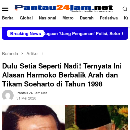
Loncat
Menu
ke
Mobile
konten
Berita
Global
Nasional
Metro
Daerah
Peristiwa
Kri
Bongkar Dugaan ‘Uang Pengaman’ Polisi, Setor Rp2,5 Juta tapi So
Breaking News
Beranda
Artikel
Dulu Setia Seperti Nadi! Ternyata Ini
Alasan Harmoko Berbalik Arah dan
Tikam Soeharto di Tahun 1998
Pantau 24 Jam Net
31 Mei 2026