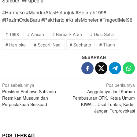
Sumber: Wikipedia
#Harmoko #MundurAtasPetunjuk #Sejarah1998
#RezimOrdeBaru #PakHarto #KrisisMoneter #TragediMei98
# 1998
# Alasan
# Berbalik Arah
# Dulu Setia
# Harnoko
# Seperti Nadi
# Soeharto
# Tikam
SEBARKAN
Navigasi
Pos sebelumnya
Pos berikutnya
Presiden Prabowo Subianto
Anggotanya Jadi Korban
pos
Resmikan Museum dan
Pembusuran OTK, Ketua Umum
Perpustakaan Seskoad
KIWAL : Usut Tuntas, Kader
Jangan Terprovokasi
POS TERKAIT