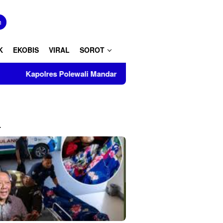
tutup
n
K
EKOBIS
VIRAL
SOROT
olewali Mandar Turut Musnahkan Barang Bukti Perkara Inkrah d
L