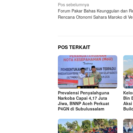
Navigasi
Pos sebelumnya
Forum Pakar Bahas Keunggulan dan Re
pos
Rencana Otonomi Sahara Maroko di Ve
POS TERKAIT
Prevalensi Penyalahguna
Kel
Narkoba Capai 4,17 Juta
Bin 
Jiwa, BNNP Aceh Perkuat
Aksi
P4GN di Subulussalam
Buil