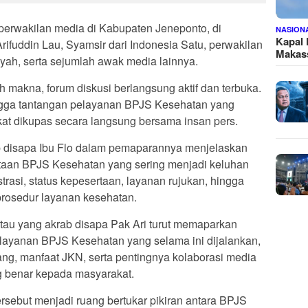
 perwakilan media di Kabupaten Jeneponto, di
NASION
Kapal
ifuddin Lau, Syamsir dari Indonesia Satu, perwakilan
Makass
ah, serta sejumlah awak media lainnya.
makna, forum diskusi berlangsung aktif dan terbuka.
ngga tantangan pelayanan BPJS Kesehatan yang
kat dikupas secara langsung bersama insan pers.
b disapa Ibu Flo dalam pemaparannya menjelaskan
ertaan BPJS Kesehatan yang sering menjadi keluhan
trasi, status kepesertaan, layanan rujukan, hingga
rosedur layanan kesehatan.
tau yang akrab disapa Pak Ari turut memaparkan
elayanan BPJS Kesehatan yang selama ini dijalankan,
ang, manfaat JKN, serta pentingnya kolaborasi media
 benar kepada masyarakat.
rsebut menjadi ruang bertukar pikiran antara BPJS