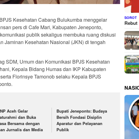
SOROT
 BPJS Kesehatan Cabang Bulukumba menggelar
Rebut 
insan pers di Cafe Mari, Kabupaten Jeneponto,
komunikasi publik sekaligus membuka ruang diskusi
nan Jaminan Kesehatan Nasional (JKN) di tengah
Kabag SDM, Umum dan Komunikasi BPJS Kesehatan
ani, Kepala Bidang Humas dan IKP Kabupaten
 serta Florinsye Tamonob selaku Kepala BPJS
ponto.
NASI
NP Aceh Gelar
Bupati Jeneponto: Budaya
laturahmi dan Buka
Bersih Fondasi Disiplin
asa Bersama dengan
Aparatur dan Pelayanan
san Jurnalis dan Media
Publik