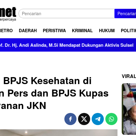
Pencaria
METRO
DAERAH
PERISTIWA
KRIMINAL
HUKUM
POLITI
linda, M.Si Mendapat Dukungan Aktivis Sulsel
Kapolres P
VIRA
 BPJS Kesehatan di
an Pers dan BPJS Kupas
yanan JKN