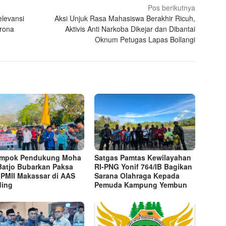
Pos berikutnya
levansi
Aksi Unjuk Rasa Mahasiswa Berakhir Ricuh,
rona
Aktivis Anti Narkoba Dikejar dan Dibantai
Oknum Petugas Lapas Bollangi
ompok Pendukung Moha
Satgas Pamtas Kewilayahan
Batjo Bubarkan Paksa
RI-PNG Yonif 764/IB Bagikan
 PMII Makassar di AAS
Sarana Olahraga Kepada
ding
Pemuda Kampung Yembun