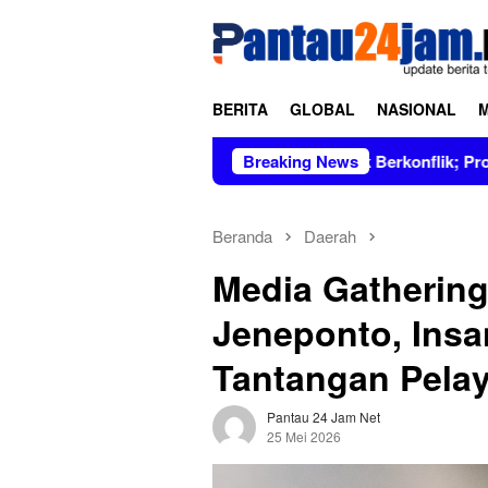
Loncat
tutup
ke
konten
BERITA
GLOBAL
NASIONAL
impin Figur Bersih dan Tidak Berkonflik; Prof. Dr. Hj. Andi As
Breaking News
Beranda
Daerah
Media Gathering
Jeneponto, Ins
Tantangan Pela
Pantau 24 Jam Net
25 Mei 2026