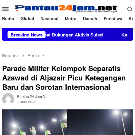
Loncat
Menu
ke
Mobile
konten
Berita
Global
Nasional
Metro
Daerah
Peristiwa
Kri
Si Mendapat Dukungan Aktivis Sulsel
Breaking News
Kapolres Polewali 
Beranda
Berita
Parade Militer Kelompok Separatis
Azawad di Aljazair Picu Ketegangan
Baru dan Sorotan Internasional
Pantau 24 Jam Net
1 Juni 2026