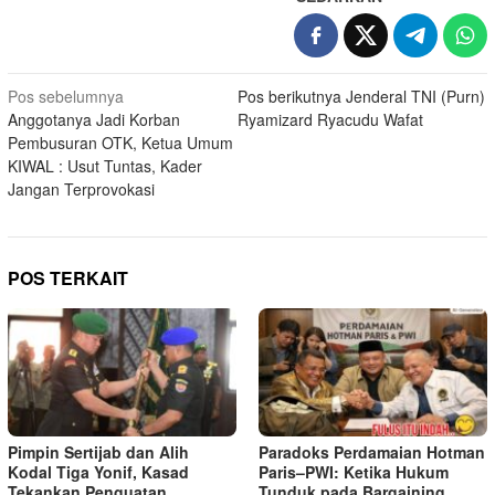
Navigasi
Pos sebelumnya
Pos berikutnya
Jenderal TNI (Purn)
Anggotanya Jadi Korban
Ryamizard Ryacudu Wafat
pos
Pembusuran OTK, Ketua Umum
KIWAL : Usut Tuntas, Kader
Jangan Terprovokasi
POS TERKAIT
Pimpin Sertijab dan Alih
Paradoks Perdamaian Hotman
Kodal Tiga Yonif, Kasad
Paris–PWI: Ketika Hukum
Tekankan Penguatan
Tunduk pada Bargaining