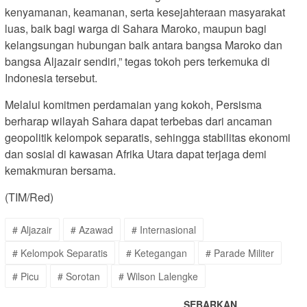
kenyamanan, keamanan, serta kesejahteraan masyarakat
luas, baik bagi warga di Sahara Maroko, maupun bagi
kelangsungan hubungan baik antara bangsa Maroko dan
bangsa Aljazair sendiri,” tegas tokoh pers terkemuka di
Indonesia tersebut.
Melalui komitmen perdamaian yang kokoh, Persisma
berharap wilayah Sahara dapat terbebas dari ancaman
geopolitik kelompok separatis, sehingga stabilitas ekonomi
dan sosial di kawasan Afrika Utara dapat terjaga demi
kemakmuran bersama.
(TIM/Red)
# Aljazair
# Azawad
# Internasional
# Kelompok Separatis
# Ketegangan
# Parade Militer
# Picu
# Sorotan
# Wilson Lalengke
SEBARKAN