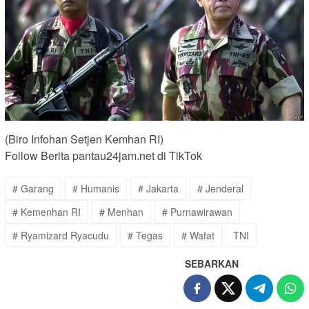
(Biro Infohan Setjen Kemhan RI)
Follow Berita pantau24jam.net di TikTok
# Garang
# Humanis
# Jakarta
# Jenderal
# Kemenhan RI
# Menhan
# Purnawirawan
# Ryamizard Ryacudu
# Tegas
# Wafat
TNI
SEBARKAN