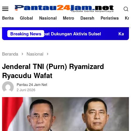
Loncat
Menu
ke
Mobile
konten
Berita
Global
Nasional
Metro
Daerah
Peristiwa
Kri
M.Si Mendapat Dukungan Aktivis Sulsel
Breaking News
Kapolres Polewal
Beranda
Nasional
Jenderal TNI (Purn) Ryamizard
Ryacudu Wafat
Pantau 24 Jam Net
2 Juni 2026