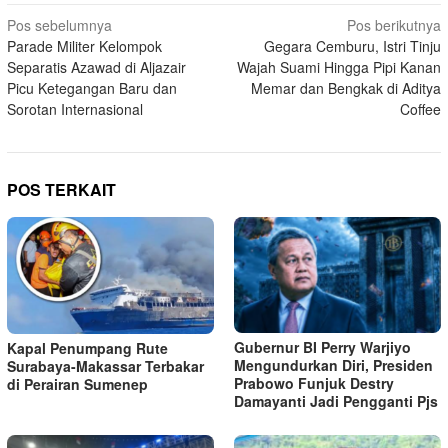
Navigasi
Pos sebelumnya
Pos berikutnya
Parade Militer Kelompok
Gegara Cemburu, Istri Tinju
pos
Separatis Azawad di Aljazair
Wajah Suami Hingga Pipi Kanan
Picu Ketegangan Baru dan
Memar dan Bengkak di Aditya
Sorotan Internasional
Coffee
POS TERKAIT
Gubernur BI Perry Warjiyo
Kapal Penumpang Rute
Mengundurkan Diri, Presiden
Surabaya-Makassar Terbakar
Prabowo Funjuk Destry
di Perairan Sumenep
Damayanti Jadi Pengganti Pjs