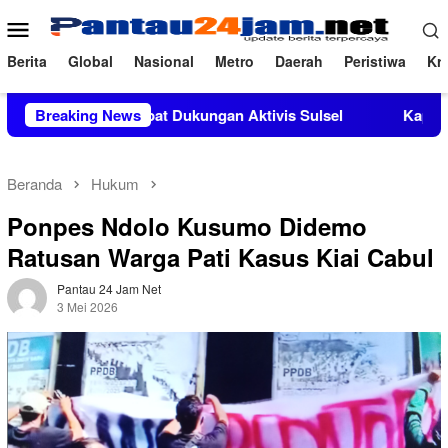
Loncat
Menu
ke
Mobile
konten
Berita
Global
Nasional
Metro
Daerah
Peristiwa
Kri
ndapat Dukungan Aktivis Sulsel
Breaking News
Kapolres Polewali Manda
Beranda
Hukum
Ponpes Ndolo Kusumo Didemo
Ratusan Warga Pati Kasus Kiai Cabul
Pantau 24 Jam Net
3 Mei 2026