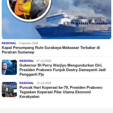
3 Agustus 2026
NASIONAL
Kapal Penumpang Rute Surabaya-Makassar Terbakar di
Perairan Sumenep
27 Juli 2026
NASIONAL
Gubernur BI Perry Warjiyo Mengundurkan Diri,
Presiden Prabowo Funjuk Destry Damayanti Jadi
Pengganti Pjs
12 Juli 2026
NASIONAL
Puncak Hari Koperasi ke-79, Presiden Prabowo
Tegaskan Koperasi Pilar Utama Ekonomi
Kerakyatan