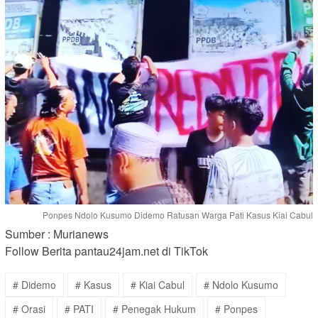
Ponpes Ndolo Kusumo Didemo Ratusan Warga Pati Kasus Kiai Cabul
Sumber : Murianews
Follow Berita pantau24jam.net di TikTok
# Didemo
# Kasus
# Kiai Cabul
# Ndolo Kusumo
# Orasi
# PATI
# Penegak Hukum
# Ponpes