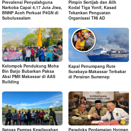
Prevalensi Penyalahguna
Pimpin Sertijab dan Alih
Narkoba Capai 4,17 Juta Jiwa,
Kodal Tiga Yonif, Kasad
BNNP Aceh Perkuat P4GN di
Tekankan Penguatan
Subulussalam
Organisasi TNI AD
Kelompok Pendukung Moha
Kapal Penumpang Rute
Bin Batjo Bubarkan Paksa
Surabaya-Makassar Terbakar
Aksi PMII Makassar di AAS
di Perairan Sumenep
Building
Satgas Pamtas Kewilayahan
Paradoks Perdamaian Hotman