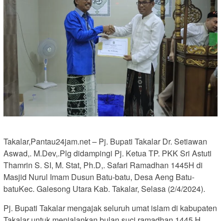
Takalar,Pantau24jam.net – Pj. Bupati Takalar Dr. Setiawan
Aswad,. M.Dev,.Plg didampingi Pj. Ketua TP. PKK Sri Astuti
Thamrin S. SI, M. Stat, Ph.D,. Safari Ramadhan 1445H di
Masjid Nurul Imam Dusun Batu-batu, Desa Aeng Batu-
batuKec. Galesong Utara Kab. Takalar, Selasa (2/4/2024).
Pj. Bupati Takalar mengajak seluruh umat islam di kabupaten
Takalar untuk menjalankan bulan suci ramadhan 1445 H