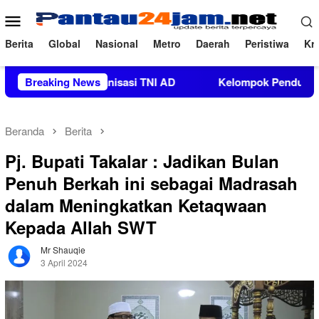
Loncat
Menu
ke
Mobile
konten
Berita
Global
Nasional
Metro
Daerah
Peristiwa
Kri
guatan Organisasi TNI AD
Breaking News
Kelompok Pendukung Moha Bin
Beranda
Berita
Pj. Bupati Takalar : Jadikan Bulan
Penuh Berkah ini sebagai Madrasah
dalam Meningkatkan Ketaqwaan
Kepada Allah SWT
Mr Shauqie
3 April 2024