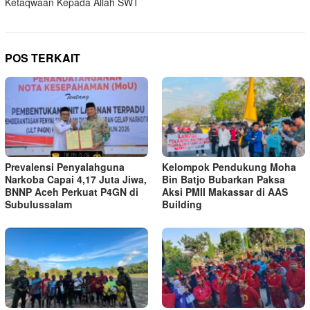
Ketaqwaan Kepada Allah SWT
POS TERKAIT
Prevalensi Penyalahguna
Kelompok Pendukung Moha
Narkoba Capai 4,17 Juta Jiwa,
Bin Batjo Bubarkan Paksa
BNNP Aceh Perkuat P4GN di
Aksi PMII Makassar di AAS
Subulussalam
Building