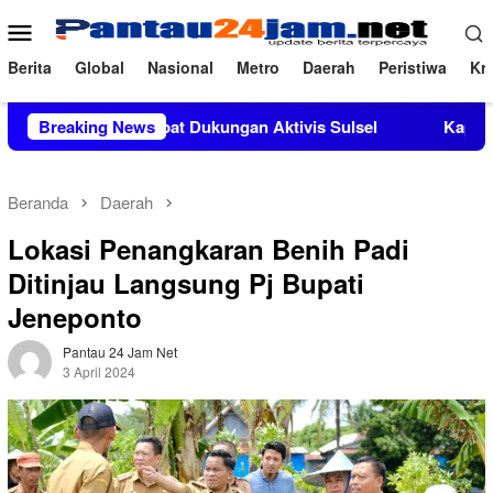
Loncat
Menu
ke
Mobile
konten
Berita
Global
Nasional
Metro
Daerah
Peristiwa
Kri
i Mendapat Dukungan Aktivis Sulsel
Breaking News
Kapolres Polewali M
Beranda
Daerah
Lokasi Penangkaran Benih Padi
Ditinjau Langsung Pj Bupati
Jeneponto
Pantau 24 Jam Net
3 April 2024