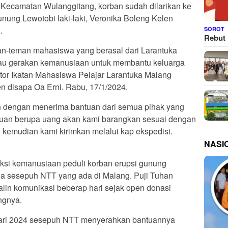
n Kecamatan Wulanggitang, korban sudah dilarikan ke
nung Lewotobi laki-laki, Veronika Boleng Kelen
.
SOROT
Rebut 
n-teman mahasiswa yang berasal dari Larantuka
atau gerakan kemanusiaan untuk membantu keluarga
ator Ikatan Mahasiswa Pelajar Larantuka Malang
 disapa Oa Erni. Rabu, 17/1/2024.
 dengan menerima bantuan dari semua pihak yang
uan berupa uang akan kami barangkan sesuai dengan
 kemudian kami kirimkan melalui kap ekspedisi.
NASI
 aksi kemanusiaan peduli korban erupsi gunung
da sesepuh NTT yang ada di Malang. Puji Tuhan
alin komunikasi beberap hari sejak open donasi
ngnya.
uari 2024 sesepuh NTT menyerahkan bantuannya