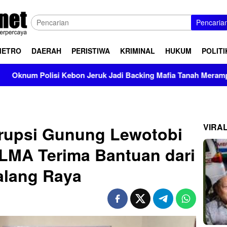
Pencaria
METRO
DAERAH
PERISTIWA
KRIMINAL
HUKUM
POLITI
Kebon Jeruk Jadi Backing Mafia Tanah Merampas Hak Keluarga
VIRA
Erupsi Gunung Lewotobi
ALMA Terima Bantuan dari
lang Raya