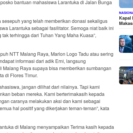
posko bantuan mahasiswa Larantuka di Jalan Bunga
NASION
Kapal
 sesepuh yang telah memberikan donasi sekaligus
Makass
 Larantuka sebagai fasilitator. Semoga niat baik ini
 tak terhingga dari Tuhan Yang Maha Kuasa”,
sepuh NTT Malang Raya, Marlon Logo Tadu atau sering
apat informasi dari adik Erni, langsung
di Malang Raya supaya bisa memberikan sumbangan
a di Flores Timur.
asiswa, jangan dilihat dari nilainya. Tapi kami
ankan beban mereka. Kami berterimakasih kepada
engan caranya melakukan aksi dan kami sebagai
mua hal positif yang dikerjakan teman-teman”, kata
antuka di Malang menyampaikan Terima kasih kepada