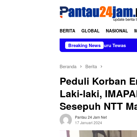
Loncat
tutup
ke
konten
BERITA
GLOBAL
NASIONAL
Sekolah Elite, 3 Siswa dan 3 Guru Tewas
Breaking News
Oknum Polisi 
Beranda
Berita
Peduli Korban 
Laki-laki, IMAP
Sesepuh NTT Ma
Pantau 24 Jam Net
17 Januari 2024