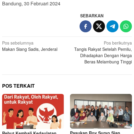
Bandung, 30 Februari 2024
SEBARKAN
Navigasi
Pos sebelumnya
Pos berikutnya
Makan Siang Sadis, Jenderal
Tangis Rakyat Setelah Pemilu,
pos
Dihadapkan Dengan Harga
Beras Melambung Tinggi
POS TERKAIT
Pasukan Roy Suryo Siap
Rebut Kembali Kedaulatan