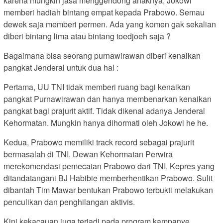
karena mungkin jasa menggendong anaknya, Jokowi
memberi hadiah bintang empat kepada Prabowo. Semau
dewek saja memberi permen. Ada yang komen gak sekalian
diberi bintang lima atau bintang toedjoeh saja ?
Bagaimana bisa seorang purnawirawan diberi kenaikan
pangkat Jenderal untuk dua hal :
Pertama, UU TNI tidak memberi ruang bagi kenaikan
pangkat Purnawirawan dan hanya membenarkan kenaikan
pangkat bagi prajurit aktif. Tidak dikenal adanya Jenderal
Kehormatan. Mungkin hanya dihormati oleh Jokowi he he.
Kedua, Prabowo memiliki track record sebagai prajurit
bermasalah di TNI. Dewan Kehormatan Perwira
merekomendasi pemecatan Prabowo dari TNI. Kepres yang
ditandatangani BJ Habibie memberhentikan Prabowo. Sulit
dibantah Tim Mawar bentukan Prabowo terbukti melakukan
penculikan dan penghilangan aktivis.
Kini kekacauan juga terjadi pada program kampanye