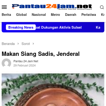
Loncat
Menu
ke
Mobile
konten
Berita
Global
Nasional
Metro
Daerah
Peristiwa
Kri
Si Mendapat Dukungan Aktivis Sulsel
Breaking News
Kapolres Polewali 
Beranda
Sorot
Makan Siang Sadis, Jenderal
Pantau 24 Jam Net
29 Februari 2024