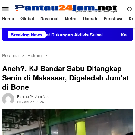
Loncat
Menu
ke
Mobile
konten
Berita
Global
Nasional
Metro
Daerah
Peristiwa
Kri
i Mendapat Dukungan Aktivis Sulsel
Breaking News
Kapolres Polewali M
Beranda
Hukum
Aneh?, KJ Bandar Sabu Ditangkap
Senin di Makassar, Digeledah Jum’at
di Bone
Pantau 24 Jam Net
20 Januari 2024