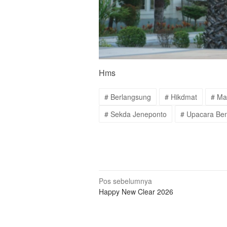
Hms
# Berlangsung
# Hikdmat
# Ma
# Sekda Jeneponto
# Upacara Be
Navigasi
Pos sebelumnya
Happy New Clear 2026
pos