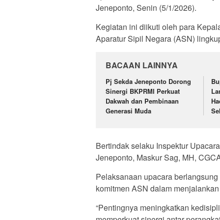
Jeneponto, Senin (5/1/2026).
Kegiatan ini diikuti oleh para Kep
Aparatur Sipil Negara (ASN) lingk
BACAAN LAINNYA
Pj Sekda Jeneponto Dorong
Bu
Sinergi BKPRMI Perkuat
La
Dakwah dan Pembinaan
Ha
Generasi Muda
Se
Bertindak selaku Inspektur Upacara
Jeneponto, Maskur Sag, MH, CGCA
Pelaksanaan upacara berlangsung te
komitmen ASN dalam menjalankan t
“Pentingnya meningkatkan kedisiplin
memperkuat sinergi antar perang