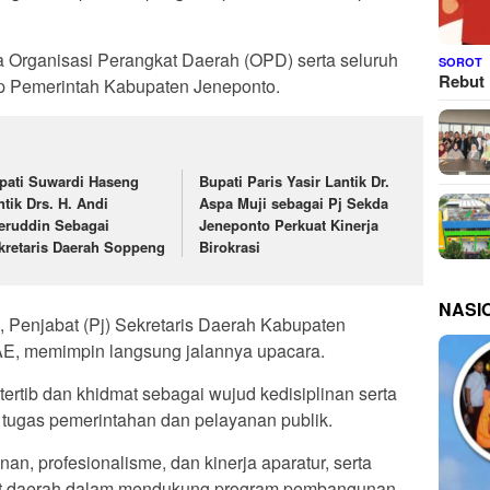
ala Organisasi Perangkat Daerah (OPD) serta seluruh
SOROT
Rebut 
up Pemerintah Kabupaten Jeneponto.
pati Suwardi Haseng
Bupati Paris Yasir Lantik Dr.
ntik Drs. H. Andi
Aspa Muji sebagai Pj Sekda
eruddin Sebagai
Jeneponto Perkuat Kinerja
kretaris Daerah Soppeng
Birokrasi
NASI
, Penjabat (Pj) Sekretaris Daerah Kabupaten
E, memimpin langsung jalannya upacara.
rtib dan khidmat sebagai wujud kedisiplinan serta
ugas pemerintahan dan pelayanan publik.
an, profesionalisme, dan kinerja aparatur, serta
kat daerah dalam mendukung program pembangunan