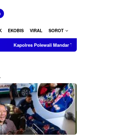
tutup
n
K
EKOBIS
VIRAL
SOROT
ewali Mandar Turut Musnahkan Barang Bukti Perkara Inkrah di 
L