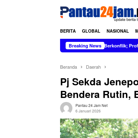
Loncat
tutup
ke
konten
BERITA
GLOBAL
NASIONAL
pin Figur Bersih dan Tidak Berkonflik; Prof. Dr. Hj. Andi Asli
Breaking News
Beranda
Daerah
Pj Sekda Jenep
Bendera Rutin, 
Pantau 24 Jam Net
6 Januari 2026