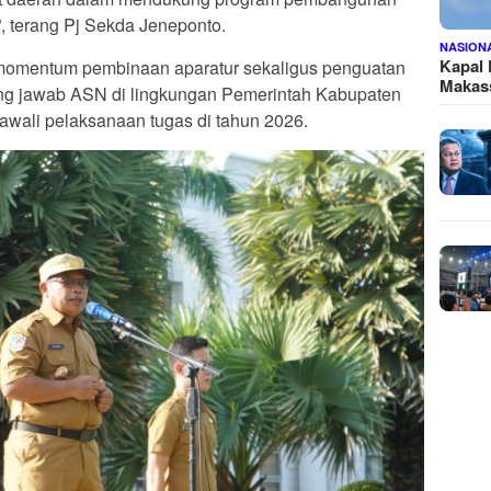
 terang Pj Sekda Jeneponto.
NASION
Kapal
i momentum pembinaan aparatur sekaligus penguatan
Makass
gung jawab ASN di lingkungan Pemerintah Kabupaten
wali pelaksanaan tugas di tahun 2026.