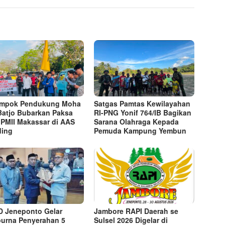
ompok Pendukung Moha
Satgas Pamtas Kewilayahan
Batjo Bubarkan Paksa
RI-PNG Yonif 764/IB Bagikan
 PMII Makassar di AAS
Sarana Olahraga Kepada
ding
Pemuda Kampung Yembun
 Jeneponto Gelar
Jambore RAPI Daerah se
purna Penyerahan 5
Sulsel 2026 Digelar di