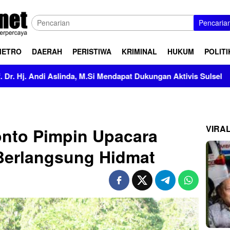
Pencaria
METRO
DAERAH
PERISTIWA
KRIMINAL
HUKUM
POLITI
nda, M.Si Mendapat Dukungan Aktivis Sulsel
Kapolres Pol
VIRA
onto Pimpin Upacara
Berlangsung Hidmat