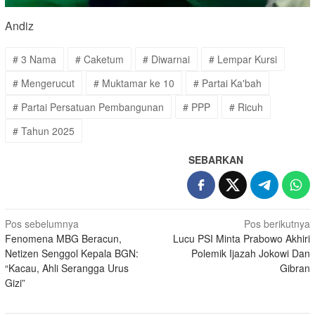
Andiz
# 3 Nama
# Caketum
# Diwarnai
# Lempar Kursi
# Mengerucut
# Muktamar ke 10
# Partai Ka'bah
# Partai Persatuan Pembangunan
# PPP
# Ricuh
# Tahun 2025
SEBARKAN
Navigasi
Pos sebelumnya
Pos berikutnya
Fenomena MBG Beracun,
Lucu PSI Minta Prabowo Akhiri
pos
Netizen Senggol Kepala BGN:
Polemik Ijazah Jokowi Dan
“Kacau, Ahli Serangga Urus
Gibran
Gizi”