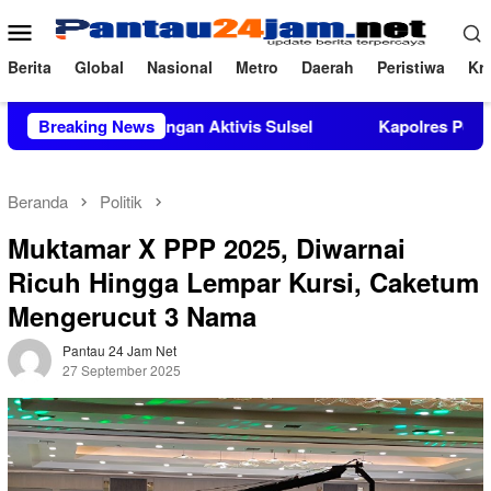
Loncat
Menu
ke
Mobile
konten
Berita
Global
Nasional
Metro
Daerah
Peristiwa
Kri
ungan Aktivis Sulsel
Breaking News
Kapolres Polewali Mandar Turut Mu
Beranda
Politik
Muktamar X PPP 2025, Diwarnai
Ricuh Hingga Lempar Kursi, Caketum
Mengerucut 3 Nama
Pantau 24 Jam Net
27 September 2025