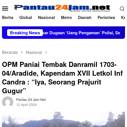
Loncat
Menu
ke
Mobile
konten
Berita
Global
Nasional
Metro
Daerah
Peristiwa
Kri
IRT Bongkar Dugaan ‘Uang Pengaman’ Polisi, Setor Rp2,5 Juta 
Breaking News
Beranda
Nasional
OPM Paniai Tembak Danramil 1703-
04/Aradide, Kapendam XVII Letkol Inf
Candra : “Iya, Seorang Prajurit
Gugur”
Pantau 24 Jam Net
12 April 2024