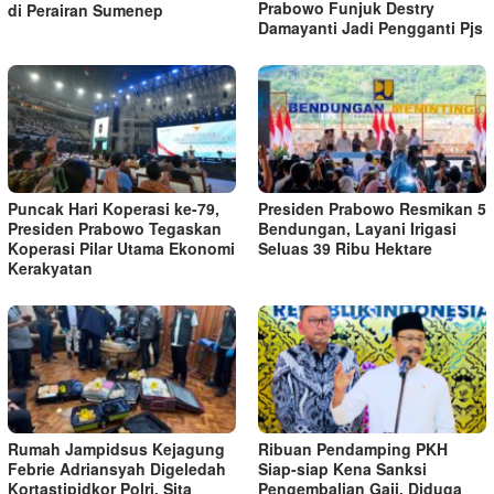
Prabowo Funjuk Destry
di Perairan Sumenep
Damayanti Jadi Pengganti Pjs
Puncak Hari Koperasi ke-79,
Presiden Prabowo Resmikan 5
Presiden Prabowo Tegaskan
Bendungan, Layani Irigasi
Koperasi Pilar Utama Ekonomi
Seluas 39 Ribu Hektare
Kerakyatan
Rumah Jampidsus Kejagung
Ribuan Pendamping PKH
Febrie Adriansyah Digeledah
Siap-siap Kena Sanksi
Kortastipidkor Polri, Sita
Pengembalian Gaji, Diduga