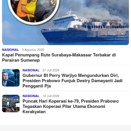
3 Agustus 2026
NASIONAL
Kapal Penumpang Rute Surabaya-Makassar Terbakar di
Perairan Sumenep
27 Juli 2026
NASIONAL
Gubernur BI Perry Warjiyo Mengundurkan Diri,
Presiden Prabowo Funjuk Destry Damayanti Jadi
Pengganti Pjs
12 Juli 2026
NASIONAL
Puncak Hari Koperasi ke-79, Presiden Prabowo
Tegaskan Koperasi Pilar Utama Ekonomi
Kerakyatan