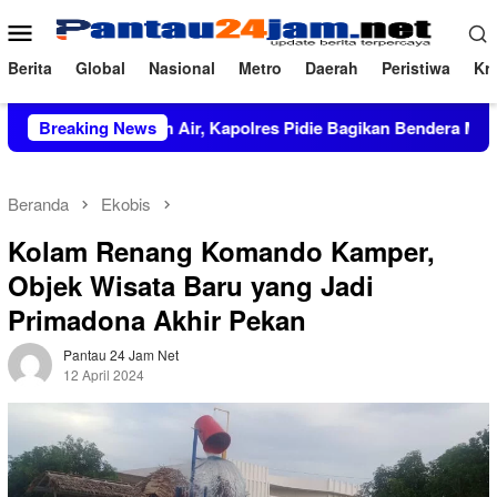
Loncat
Menu
ke
Mobile
konten
Berita
Global
Nasional
Metro
Daerah
Peristiwa
Kri
nta Tanah Air, Kapolres Pidie Bagikan Bendera Merah Putih ke
Breaking News
Beranda
Ekobis
Kolam Renang Komando Kamper,
Objek Wisata Baru yang Jadi
Primadona Akhir Pekan
Pantau 24 Jam Net
12 April 2024