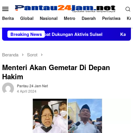
Loncat
Menu
ke
Mobile
konten
Berita
Global
Nasional
Metro
Daerah
Peristiwa
Kri
M.Si Mendapat Dukungan Aktivis Sulsel
Breaking News
Kapolres Polewali
Beranda
Sorot
Menteri Akan Gemetar Di Depan
Hakim
Pantau 24 Jam Net
4 April 2024