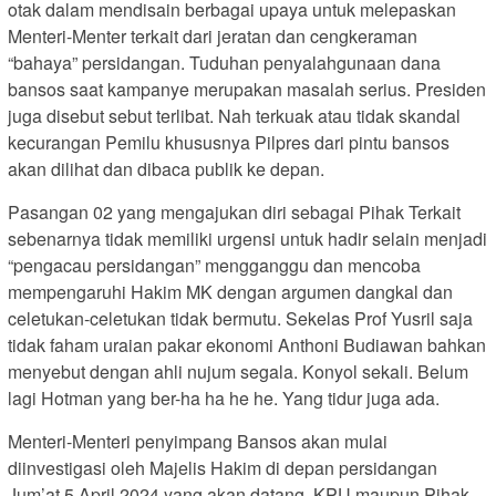
otak dalam mendisain berbagai upaya untuk melepaskan
Menteri-Menter terkait dari jeratan dan cengkeraman
“bahaya” persidangan. Tuduhan penyalahgunaan dana
bansos saat kampanye merupakan masalah serius. Presiden
juga disebut sebut terlibat. Nah terkuak atau tidak skandal
kecurangan Pemilu khususnya Pilpres dari pintu bansos
akan dilihat dan dibaca publik ke depan.
Pasangan 02 yang mengajukan diri sebagai Pihak Terkait
sebenarnya tidak memiliki urgensi untuk hadir selain menjadi
“pengacau persidangan” mengganggu dan mencoba
mempengaruhi Hakim MK dengan argumen dangkal dan
celetukan-celetukan tidak bermutu. Sekelas Prof Yusril saja
tidak faham uraian pakar ekonomi Anthoni Budiawan bahkan
menyebut dengan ahli nujum segala. Konyol sekali. Belum
lagi Hotman yang ber-ha ha he he. Yang tidur juga ada.
Menteri-Menteri penyimpang Bansos akan mulai
diinvestigasi oleh Majelis Hakim di depan persidangan
Jum’at 5 April 2024 yang akan datang. KPU maupun Pihak