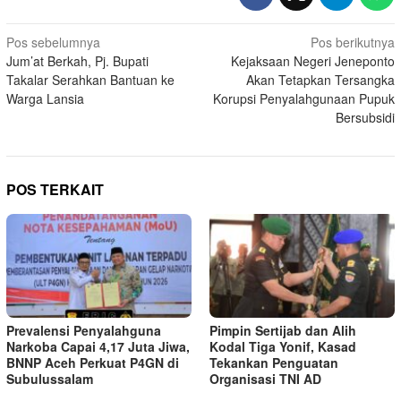
Navigasi
Pos sebelumnya
Pos berikutnya
Jum’at Berkah, Pj. Bupati
Kejaksaan Negeri Jeneponto
pos
Takalar Serahkan Bantuan ke
Akan Tetapkan Tersangka
Warga Lansia
Korupsi Penyalahgunaan Pupuk
Bersubsidi
POS TERKAIT
Prevalensi Penyalahguna
Pimpin Sertijab dan Alih
Narkoba Capai 4,17 Juta Jiwa,
Kodal Tiga Yonif, Kasad
BNNP Aceh Perkuat P4GN di
Tekankan Penguatan
Subulussalam
Organisasi TNI AD