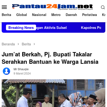
Loncat
Menu
ke
Mobile
konten
Berita
Global
Nasional
Metro
Daerah
Peristiwa
Kri
apat Dukungan Aktivis Sulsel
Breaking News
Kapolres Polewali Mandar 
Beranda
Berita
Jum’at Berkah, Pj. Bupati Takalar
Serahkan Bantuan ke Warga Lansia
Mr Shauqie
9 Maret 2024