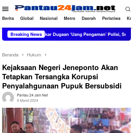
Loncat
Menu
ke
Mobile
konten
Berita
Global
Nasional
Metro
Daerah
Peristiwa
Kri
IRT Bongkar Dugaan ‘Uang Pengaman’ Polisi, Setor Rp2,5 Juta 
Breaking News
Beranda
Hukum
Kejaksaan Negeri Jeneponto Akan
Tetapkan Tersangka Korupsi
Penyalahgunaan Pupuk Bersubsidi
Pantau 24 Jam Net
9 Maret 2024