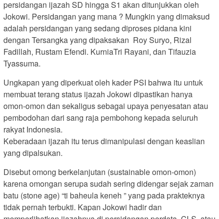
persidangan ijazah SD hingga S1 akan ditunjukkan oleh
Jokowi. Persidangan yang mana ? Mungkin yang dimaksud
adalah persidangan yang sedang diproses pidana kini
dengan Tersangka yang dipaksakan Roy Suryo, Rizal
Fadillah, Rustam Efendi. KurniaTri Rayani, dan Tifauzia
Tyassuma.
Ungkapan yang diperkuat oleh kader PSI bahwa itu untuk
membuat terang status ijazah Jokowi dipastikan hanya
omon-omon dan sekaligus sebagai upaya penyesatan atau
pembodohan dari sang raja pembohong kepada seluruh
rakyat Indonesia.
Keberadaan ijazah itu terus dimanipulasi dengan keaslian
yang dipalsukan.
Disebut omong berkelanjutan (sustainable omon-omon)
karena omongan serupa sudah sering didengar sejak zaman
batu (stone age) “ti baheula keneh ” yang pada prakteknya
tidak pernah terbukti. Kapan Jokowi hadir dan
memperlihatkan ijazahnya di persidangan perdata, CLS, atau