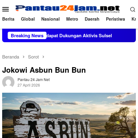
Loncat
Menu
ke
Mobile
konten
Berita
Global
Nasional
Metro
Daerah
Peristiwa
Kri
, M.Si Mendapat Dukungan Aktivis Sulsel
Breaking News
Kapolres Polew
Beranda
Sorot
Jokowi Asbun Bun Bun
Pantau 24 Jam Net
27 April 2026