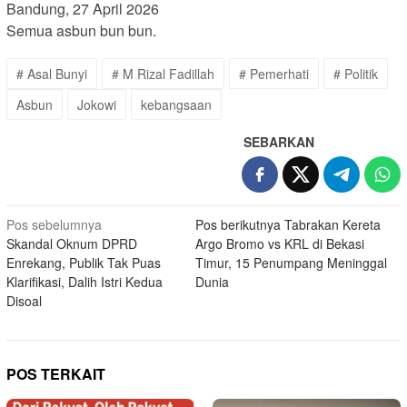
Bandung, 27 April 2026
Semua asbun bun bun.
# Asal Bunyi
# M Rizal Fadillah
# Pemerhati
# Politik
Asbun
Jokowi
kebangsaan
SEBARKAN
Navigasi
Pos sebelumnya
Pos berikutnya
Tabrakan Kereta
Skandal Oknum DPRD
Argo Bromo vs KRL di Bekasi
pos
Enrekang, Publik Tak Puas
Timur, 15 Penumpang Meninggal
Klarifikasi, Dalih Istri Kedua
Dunia
Disoal
POS TERKAIT