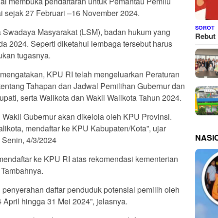
ai membuka pendaftaran untuk Pemantau Pemilu
i sejak 27 Februari –16 November 2024.
SOROT
 Swadaya Masyarakat (LSM), badan hukum yang
Rebut 
a 2024. Seperti diketahui lembaga tersebut harus
ukan tugasnya.
t mengatakan, KPU RI telah mengeluarkan Peraturan
entang Tahapan dan Jadwal Pemilihan Gubernur dan
upati, serta Walikota dan Wakil Walikota Tahun 2024.
Wakil Gubernur akan dikelola oleh KPU Provinsi.
likota, mendaftar ke KPU Kabupaten/Kota”, ujar
NASI
 Senin, 4/3/2024
mendaftar ke KPU RI atas rekomendasi kementerian
. Tambahnya.
 penyerahan daftar penduduk potensial pemilih oleh
 April hingga 31 Mei 2024”, jelasnya.