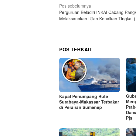
Navigasi
Pos sebelumnya
Perguruan Beladiri INKAI Cabang Pang
pos
Melaksanakan Ujian Kenaikan Tingkat 
POS TERKAIT
Gube
Kapal Penumpang Rute
Meng
Surabaya-Makassar Terbakar
Prab
di Perairan Sumenep
Dama
Pjs