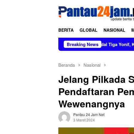
Loncat
tutup
ke
konten
BERITA
GLOBAL
NASIONAL
Pimpin Sertijab dan Alih Kodal Tiga Yonif, Kasad Tekanka
Breaking News
Beranda
Nasional
Jelang Pilkada 
Pendaftaran Pem
Wewenangnya
Pantau 24 Jam Net
3 Maret 2024