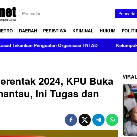
Pencaria
METRO
DAERAH
PERISTIWA
KRIMINAL
HUKUM
POLITI
n Penguatan Organisasi TNI AD
Kelompok Pendukung Moha
VIRA
Serentak 2024, KPU Buka
antau, Ini Tugas dan