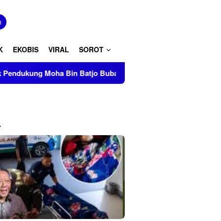
tutup
n
K
EKOBIS
VIRAL
SOROT
 Bin Batjo Bubarkan Paksa Aksi PMII Makassar di AAS Buildi
L