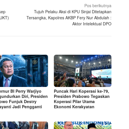
Pos berikutnya
kep
Tujuh Pelaku Aksi di KPU Sinjai Ditetapkan
(UKT)
Tersangka, Kapolres AKBP Fery Nur Abdulah :
Aktor Intelektual DPO
rnur BI Perry Warjiyo
Puncak Hari Koperasi ke-79,
undurkan Diri, Presiden
Presiden Prabowo Tegaskan
owo Funjuk Destry
Koperasi Pilar Utama
yanti Jadi Pengganti
Ekonomi Kerakyatan