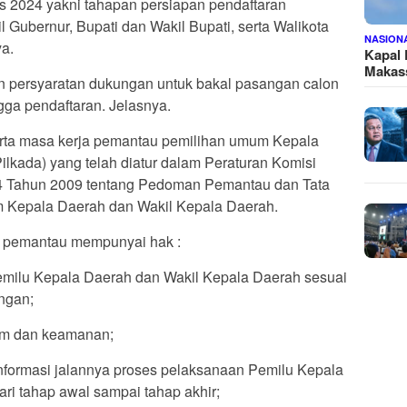
s 2024 yakni tahapan persiapan pendaftaran
Gubernur, Bupati dan Wakil Bupati, serta Walikota
NASION
ya.
Kapal
Makass
n persyaratan dukungan untuk bakal pasangan calon
ga pendaftaran. Jelasnya.
erta masa kerja pemantau pemilihan umum Kepala
lkada) yang telah diatur dalam Peraturan Komisi
 Tahun 2009 tentang Pedoman Pemantau dan Tata
Kepala Daerah dan Wakil Kepala Daerah.
 pemantau mempunyai hak :
emilu Kepala Daerah dan Wakil Kepala Daerah sesuai
ngan;
um dan keamanan;
formasi jalannya proses pelaksanaan Pemilu Kepala
ri tahap awal sampai tahap akhir;