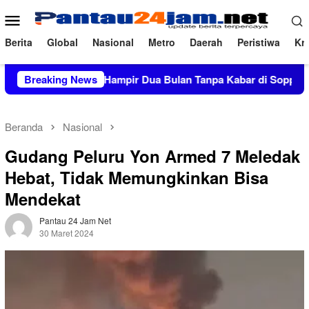
Loncat
Menu
ke
Mobile
konten
Berita
Global
Nasional
Metro
Daerah
Peristiwa
Kri
7,5 Miliar, Hampir Dua Bulan Tanpa Kabar di Soppeng
Breaking News
C
Beranda
Nasional
Gudang Peluru Yon Armed 7 Meledak
Hebat, Tidak Memungkinkan Bisa
Mendekat
Pantau 24 Jam Net
30 Maret 2024