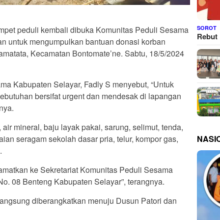
SOROT
mpet peduli kembali dibuka Komunitas Peduli Sesama
Rebut 
an untuk mengumpulkan bantuan donasi korban
amatata, Kecamatan Bontomate’ne. Sabtu, 18/5/2024
ama Kabupaten Selayar, Fadly S menyebut, “Untuk
 kebutuhan bersifat urgent dan mendesak di lapangan
nya.
 air mineral, baju layak pakai, sarung, selimut, tenda,
NASI
aian seragam sekolah dasar pria, telur, kompor gas,
.
lamatkan ke Sekretariat Komunitas Peduli Sesama
 No. 08 Benteng Kabupaten Selayar”, terangnya.
langsung diberangkatkan menuju Dusun Patori dan