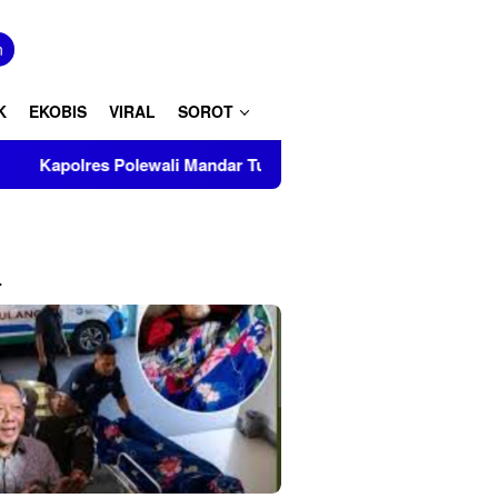
tutup
n
K
EKOBIS
VIRAL
SOROT
Polewali Mandar Turut Musnahkan Barang Bukti Perkara Inkrah 
L