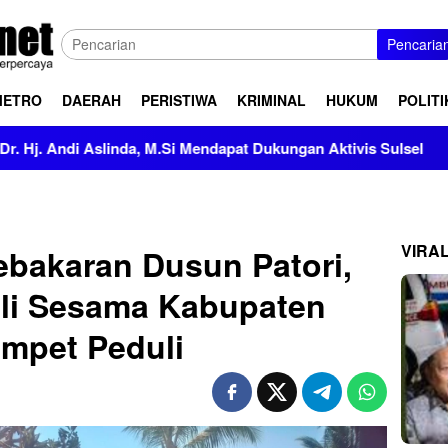
Pencaria
METRO
DAERAH
PERISTIWA
KRIMINAL
HUKUM
POLITI
slinda, M.Si Mendapat Dukungan Aktivis Sulsel
Kapolres 
VIRA
ebakaran Dusun Patori,
li Sesama Kabupaten
mpet Peduli