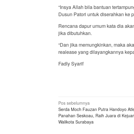
“Insya Allah bila bantuan tertampu
Dusun Patori untuk diserahkan ke p
Rencana dapur umum kata dia akan 
jika dibutuhkan.
“Dan jika memungkinkan, maka aka
realease yang dilayangkannya kep
Fadly Syarif
Navigasi
Pos sebelumnya
Serda Moch Fauzan Putra Handoyo Atle
pos
Panahan Seskoau, Raih Juara di Kejua
Walikota Surabaya