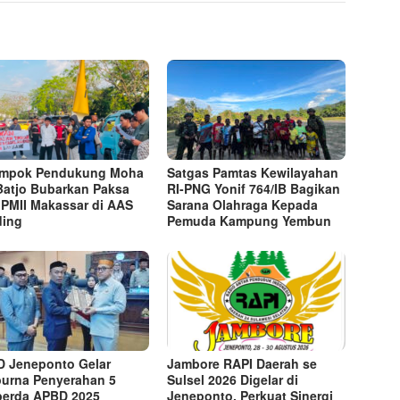
ompok Pendukung Moha
Satgas Pamtas Kewilayahan
Batjo Bubarkan Paksa
RI-PNG Yonif 764/IB Bagikan
 PMII Makassar di AAS
Sarana Olahraga Kepada
ding
Pemuda Kampung Yembun
 Jeneponto Gelar
Jambore RAPI Daerah se
purna Penyerahan 5
Sulsel 2026 Digelar di
erda APBD 2025
Jeneponto, Perkuat Sinergi