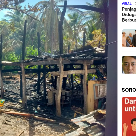
VIRAL
Penjag
Diduga
Berbus
SORO