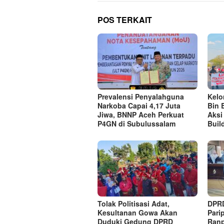
POS TERKAIT
Prevalensi Penyalahguna
Kel
Narkoba Capai 4,17 Juta
Bin 
Jiwa, BNNP Aceh Perkuat
Aksi
P4GN di Subulussalam
Buil
Tolak Politisasi Adat,
DPRD
Kesultanan Gowa Akan
Pari
Duduki Gedung DPRD
Ranp