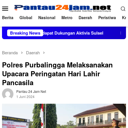
Loncat
Menu
ke
Mobile
konten
Berita
Global
Nasional
Metro
Daerah
Peristiwa
Kri
a, M.Si Mendapat Dukungan Aktivis Sulsel
Breaking News
Kapolres Polew
Beranda
Daerah
Polres Purbalingga Melaksanakan
Upacara Peringatan Hari Lahir
Pancasila
Pantau 24 Jam Net
1 Juni 2024