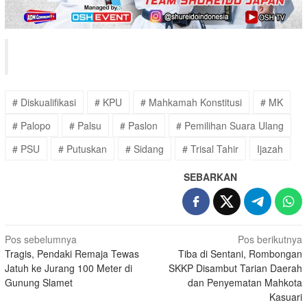
# Diskualifikasi
# KPU
# Mahkamah Konstitusi
# MK
# Palopo
# Palsu
# Paslon
# Pemilihan Suara Ulang
# PSU
# Putuskan
# Sidang
# Trisal Tahir
Ijazah
SEBARKAN
Navigasi
Pos sebelumnya
Pos berikutnya
Tragis, Pendaki Remaja Tewas
Tiba di Sentani, Rombongan
pos
Jatuh ke Jurang 100 Meter di
SKKP Disambut Tarian Daerah
Gunung Slamet
dan Penyematan Mahkota
Kasuari