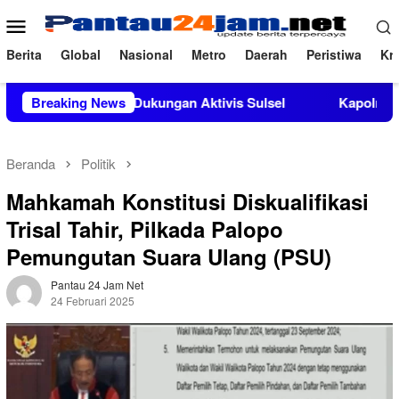
Loncat
Menu
ke
Mobile
konten
Berita
Global
Nasional
Metro
Daerah
Peristiwa
Kri
at Dukungan Aktivis Sulsel
Breaking News
Kapolres Polewali Mandar Tu
Beranda
Politik
Mahkamah Konstitusi Diskualifikasi
Trisal Tahir, Pilkada Palopo
Pemungutan Suara Ulang (PSU)
Pantau 24 Jam Net
24 Februari 2025