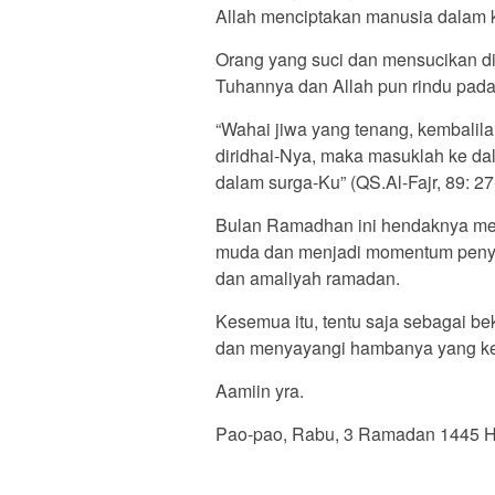
Allah menciptakan manusia dalam ke
Orang yang suci dan mensucikan dir
Tuhannya dan Allah pun rindu pad
“Wahai jiwa yang tenang, kembalil
diridhai-Nya, maka masuklah ke d
dalam surga-Ku” (QS.Al-Fajr, 89: 27
Bulan Ramadhan ini hendaknya menj
muda dan menjadi momentum penyuc
dan amaliyah ramadan.
Kesemua itu, tentu saja sebagai b
dan menyayangi hambanya yang ke
Aamiin yra.
Pao-pao, Rabu, 3 Ramadan 1445 H 