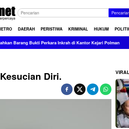
Pencaria
METRO
DAERAH
PERISTIWA
KRIMINAL
HUKUM
POLITI
ti Perkara Inkrah di Kantor Kejari Polman
Prevalensi 
VIRA
esucian Diri.