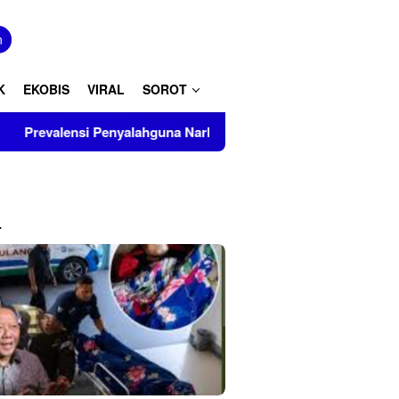
tutup
n
K
EKOBIS
VIRAL
SOROT
Penyalahguna Narkoba Capai 4,17 Juta Jiwa, BNNP Aceh Perkua
L