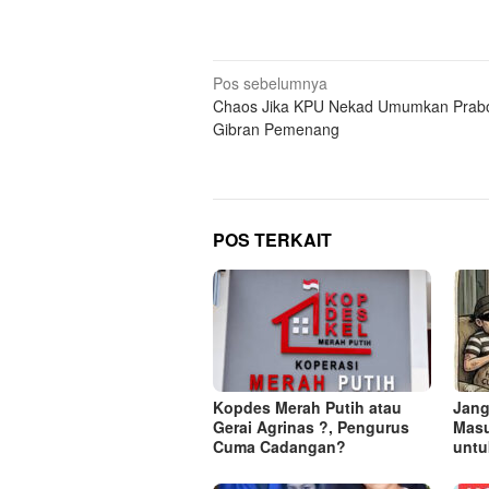
Navigasi
Pos sebelumnya
Chaos Jika KPU Nekad Umumkan Prab
pos
Gibran Pemenang
POS TERKAIT
Kopdes Merah Putih atau
Jang
Gerai Agrinas ?, Pengurus
Masu
Cuma Cadangan?
untu