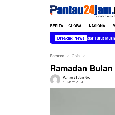
Loncat
tutup
ke
konten
BERITA
GLOBAL
NASIONAL
l
Kapolres Polewali Mandar Turut Musnahkan Barang Buk
Breaking News
Beranda
Opini
Ramadan Bulan K
Pantau 24 Jam Net
13 Maret 2024