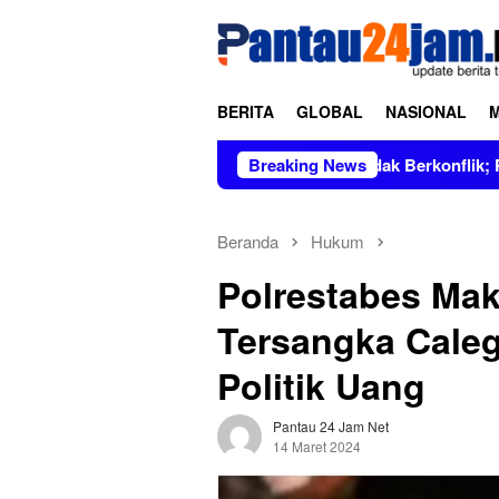
Loncat
tutup
ke
konten
BERITA
GLOBAL
NASIONAL
s Dipimpin Figur Bersih dan Tidak Berkonflik; Prof. Dr. Hj. An
Breaking News
Beranda
Hukum
Polrestabes Mak
Tersangka Caleg
Politik Uang
Pantau 24 Jam Net
14 Maret 2024