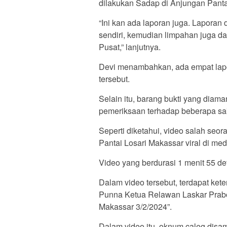
dilakukan Sadap di Anjungan Pantai
“Ini kan ada laporan juga. Lapora
sendiri, kemudian limpahan juga da
Pusat,” lanjutnya.
Devi menambahkan, ada empat lapor
tersebut.
Selain itu, barang bukti yang diama
pemeriksaan terhadap beberapa saks
Seperti diketahui, video salah se
Pantai Losari Makassar viral di medi
Video yang berdurasi 1 menit 55 de
Dalam video tersebut, terdapat kete
Punna Ketua Relawan Laskar Prab
Makassar 3/2/2024”.
Dalam video itu, oknum caleg disa