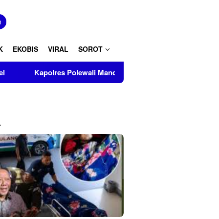
tutup
n
K
EKOBIS
VIRAL
SOROT
res Polewali Mandar Turut Musnahkan Barang Bukti Perkara Ink
L