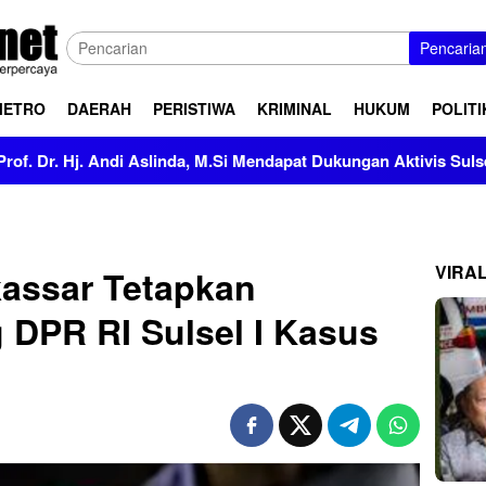
Pencaria
METRO
DAERAH
PERISTIWA
KRIMINAL
HUKUM
POLITI
di Aslinda, M.Si Mendapat Dukungan Aktivis Sulsel
Kapol
VIRA
assar Tetapkan
 DPR RI Sulsel I Kasus