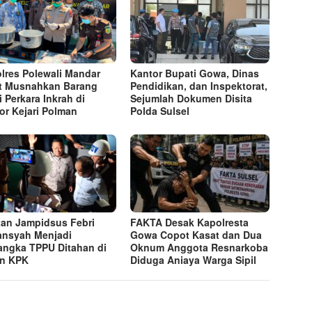
lres Polewali Mandar
Kantor Bupati Gowa, Dinas
t Musnahkan Barang
Pendidikan, dan Inspektorat,
i Perkara Inkrah di
Sejumlah Dokumen Disita
or Kejari Polman
Polda Sulsel
an Jampidsus Febri
FAKTA Desak Kapolresta
ansyah Menjadi
Gowa Copot Kasat dan Dua
angka TPPU Ditahan di
Oknum Anggota Resnarkoba
n KPK
Diduga Aniaya Warga Sipil