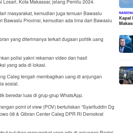
 Losari, Kota Makassar, jelang Pemilu 2024.
n dari masyarakat, kemudian juga temuan Bawaslu
NASION
Kapal
ri Bawaslu Provinsi, kemudian ada lima dari Bawaslu
Makass
an yang diterimanya terkait dugaan politik uang
nkan polisi yakni rekaman video dan hasil
i yang ada di lokasi.
orang Caleg tengah membagikan uang di anjungan
a sosial.
tik beredar luas di grup-grup WhatsApp.
rangan point of view (POV) bertuliskan “Syarifuddin Dg
owo 08 & Gibran Center Caleg DPR RI Demokrat
mbut puluhan masyarakat yang ada di anjungan Pantai