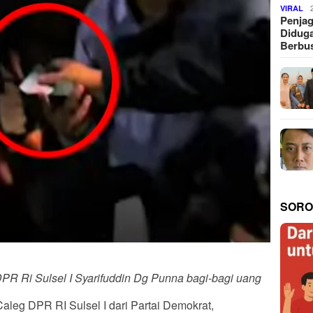
VIRAL
Penjag
Diduga
Berbus
SORO
DPR Ri Sulsel I Syarifuddin Dg Punna bagi-bagi uang
aleg DPR RI Sulsel I dari Partai Demokrat,