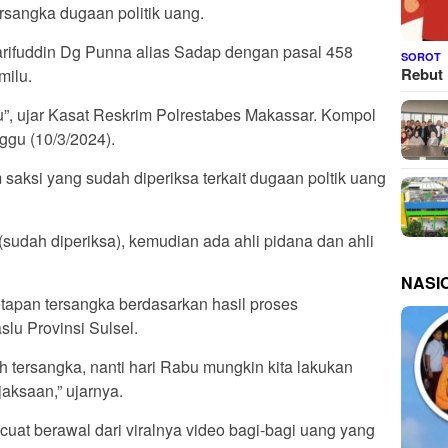
rsangka dugaan politik uang.
arifuddin Dg Punna alias Sadap dengan pasal 458
SOROT
Rebut 
milu.
u”, ujar Kasat Reskrim Polrestabes Makassar. Kompol
gu (10/3/2024).
aksi yang sudah diperiksa terkait dugaan poltik uang
(sudah diperiksa), kemudian ada ahli pidana dan ahli
NASI
tapan tersangka berdasarkan hasil proses
lu Provinsi Sulsel.
ah tersangka, nanti hari Rabu mungkin kita lakukan
jaksaan,” ujarnya.
uat berawal dari viralnya video bagi-bagi uang yang