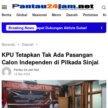
Loncat
Menu
ke
Mobile
konten
Berita
Global
Nasional
Metro
Daerah
Peristiwa
Kri
, M.Si Mendapat Dukungan Aktivis Sulsel
Breaking News
Kapolres Polew
Beranda
Daerah
KPU Tetapkan Tak Ada Pasangan
Calon Independen di Pilkada Sinjai
Pantau 24 Jam Net
13 Mei 2024