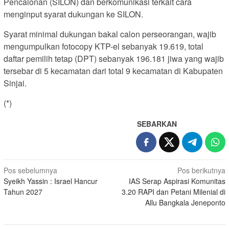
Pencalonan (SILON) dan berkomunikasi terkait cara
menginput syarat dukungan ke SILON.
Syarat minimal dukungan bakal calon perseorangan, wajib
mengumpulkan fotocopy KTP-el sebanyak 19.619, total
daftar pemilih tetap (DPT) sebanyak 196.181 jiwa yang wajib
tersebar di 5 kecamatan dari total 9 kecamatan di Kabupaten
Sinjai.
(*)
SEBARKAN
Navigasi
Pos sebelumnya
Pos berikutnya
Syeikh Yassin : Israel Hancur
IAS Serap Aspirasi Komunitas
pos
Tahun 2027
3.20 RAPI dan Petani Milenial di
Allu Bangkala Jeneponto