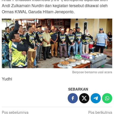
Andi Zulkarnain Nurdin dan kegiatan tersebut dikawal oleh
Ormas KIWAL Garuda Hitam Jeneponto.
Berpose bersama usai acara
Yudhi
SEBARKAN
Navigasi
Pos sebelumnya
Pos berikutnya