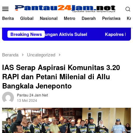
Loncat
Menu
ke
Mobile
konten
Berita
Global
Nasional
Metro
Daerah
Peristiwa
Kri
pat Dukungan Aktivis Sulsel
Breaking News
Kapolres Polewali Mandar T
Beranda
Uncategorized
IAS Serap Aspirasi Komunitas 3.20
RAPI dan Petani Milenial di Allu
Bangkala Jeneponto
Pantau 24 Jam Net
13 Mei 2024