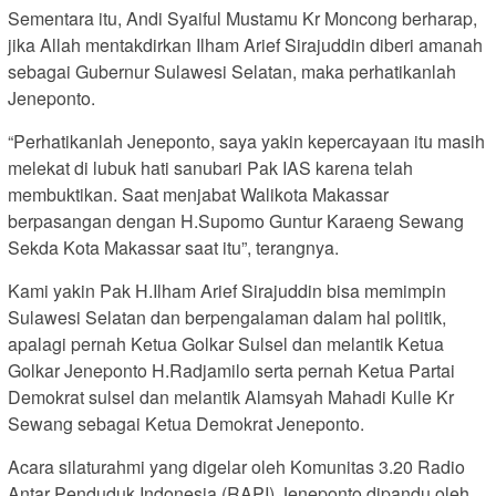
Sementara itu, Andi Syaiful Mustamu Kr Moncong berharap,
jika Allah mentakdirkan Ilham Arief Sirajuddin diberi amanah
sebagai Gubernur Sulawesi Selatan, maka perhatikanlah
Jeneponto.
“Perhatikanlah Jeneponto, saya yakin kepercayaan itu masih
melekat di lubuk hati sanubari Pak IAS karena telah
membuktikan. Saat menjabat Walikota Makassar
berpasangan dengan H.Supomo Guntur Karaeng Sewang
Sekda Kota Makassar saat itu”, terangnya.
Kami yakin Pak H.Ilham Arief Sirajuddin bisa memimpin
Sulawesi Selatan dan berpengalaman dalam hal politik,
apalagi pernah Ketua Golkar Sulsel dan melantik Ketua
Golkar Jeneponto H.Radjamilo serta pernah Ketua Partai
Demokrat sulsel dan melantik Alamsyah Mahadi Kulle Kr
Sewang sebagai Ketua Demokrat Jeneponto.
Acara silaturahmi yang digelar oleh Komunitas 3.20 Radio
Antar Penduduk Indonesia (RAPI) Jeneponto dipandu oleh