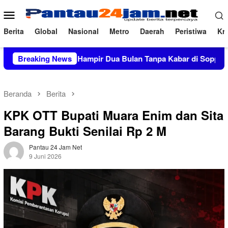
Loncat
Menu
ke
Mobile
konten
Berita
Global
Nasional
Metro
Daerah
Peristiwa
Kri
5 Miliar, Hampir Dua Bulan Tanpa Kabar di Soppeng
Breaking News
Co
Beranda
Berita
KPK OTT Bupati Muara Enim dan Sita
Barang Bukti Senilai Rp 2 M
Pantau 24 Jam Net
9 Juni 2026