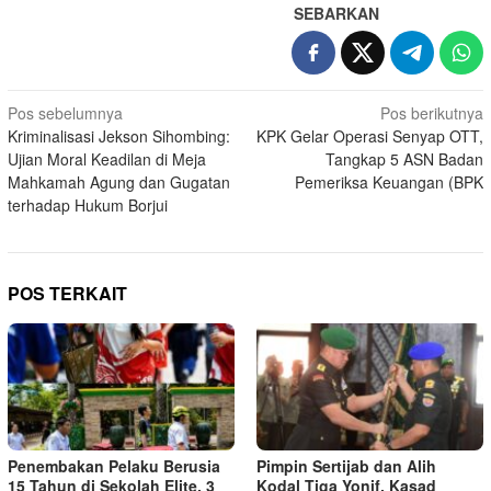
SEBARKAN
Navigasi
Pos sebelumnya
Pos berikutnya
Kriminalisasi Jekson Sihombing:
KPK Gelar Operasi Senyap OTT,
pos
Ujian Moral Keadilan di Meja
Tangkap 5 ASN Badan
Mahkamah Agung dan Gugatan
Pemeriksa Keuangan (BPK
terhadap Hukum Borjui
POS TERKAIT
Penembakan Pelaku Berusia
Pimpin Sertijab dan Alih
15 Tahun di Sekolah Elite, 3
Kodal Tiga Yonif, Kasad