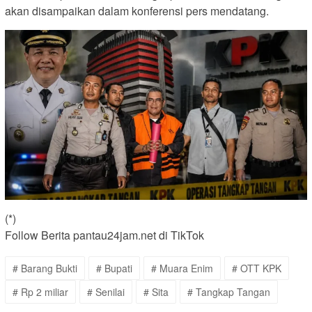
akan disampaikan dalam konferensi pers mendatang.
(*)
Follow Berita pantau24jam.net di TikTok
# Barang Bukti
# Bupati
# Muara Enim
# OTT KPK
# Rp 2 miliar
# Senilai
# Sita
# Tangkap Tangan