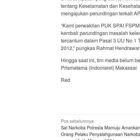
tentang Keselamatan dan Kesehata
mengajukan perundingan terkait A
“Kami perwakilan PUK SPAI FSPMI
kembali perundingan masalah kele
tercantum dalam Pasal 3 UU No 1 
2012,” pungkas Rahmat Hendrawan
Hingga saat ini, tim media belum b
Prismatama (Indomaret) Makassar.
Red
Navigasi
Pos sebelumnya
Sat Narkoba Polresta Mamuju Amankan
pos
Orang Pelaku Penyalahgunaan Narkob