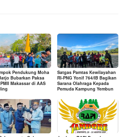
ompok Pendukung Moha
Satgas Pamtas Kewilayahan
Batjo Bubarkan Paksa
RI-PNG Yonif 764/IB Bagikan
 PMII Makassar di AAS
Sarana Olahraga Kepada
ding
Pemuda Kampung Yembun