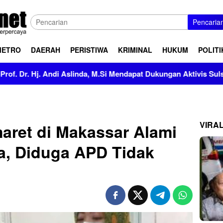
Pencaria
METRO
DAERAH
PERISTIWA
KRIMINAL
HUKUM
POLITI
. Andi Aslinda, M.Si Mendapat Dukungan Aktivis Sulsel
K
VIRA
aret di Makassar Alami
a, Diduga APD Tidak