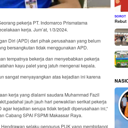
SOROT
Rebut 
eorang pekerja PT. Indomarco Prismatama
elakaan kerja. Jum’at, 1/3/2024.
ungan Diri (APD) dari pihak perusahaan yang belum
 yang bersangkutan tidak menggunakan APD.
ungan tempatnya bekerja dan menyebabkan pekerja
patahan kayu palet yang jatuh mengenai kepala.
pun sangat menyayangkan atas kejadian ini karena
NASI
aan kerja yang dialami saudara Muhammad Fazil
it,padahal jauh jauh hari perwakilan serikat pekerja
ar kejadian serupa tidak terjadi diperusahaan ini,”
inan Cabang SPAI FSPMI Makassar Raya.
t Hendrawan selaku pengurus PUK yang membidangi