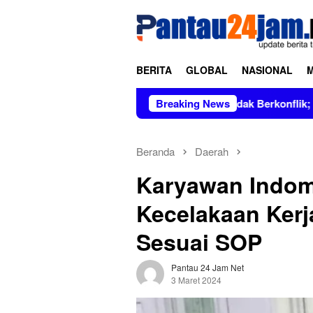
Loncat
tutup
ke
konten
BERITA
GLOBAL
NASIONAL
Harus Dipimpin Figur Bersih dan Tidak Berkonflik; Prof. Dr. Hj
Breaking News
Beranda
Daerah
Karyawan Indom
Kecelakaan Kerj
Sesuai SOP
Pantau 24 Jam Net
3 Maret 2024