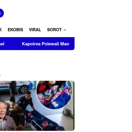
tutup
n
K
EKOBIS
VIRAL
SOROT
apolres Polewali Mandar Turut Musnahkan Barang Bukti Perkara 
L