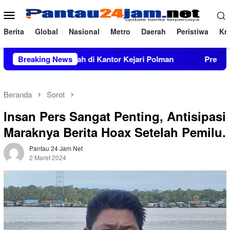
Loncat
Menu
ke
Mobile
konten
Berita
Global
Nasional
Metro
Daerah
Peristiwa
Kri
rkara Inkrah di Kantor Kejari Polman
Breaking News
Prevalensi Penya
Beranda
Sorot
Insan Pers Sangat Penting, Antisipasi
Maraknya Berita Hoax Setelah Pemilu.
Pantau 24 Jam Net
2 Maret 2024