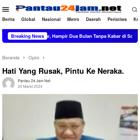
Loncat
Menu
ke
Mobile
konten
Berita
Global
Nasional
Metro
Daerah
Peristiwa
Kri
Rp27,5 Miliar, Hampir Dua Bulan Tanpa Kabar di Soppeng
Breaking News
Beranda
Opini
Hati Yang Rusak, Pintu Ke Neraka.
Pantau 24 Jam Net
20 Maret 2024