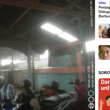
VIRAL
Penjag
Diduga
Berbus
SORO