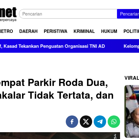
Pencaria
METRO
DAERAH
PERISTIWA
KRIMINAL
HUKUM
POLITI
nkan Penguatan Organisasi TNI AD
Kelompok Pendukung M
VIRA
mpat Parkir Roda Dua,
kalar Tidak Tertata, dan