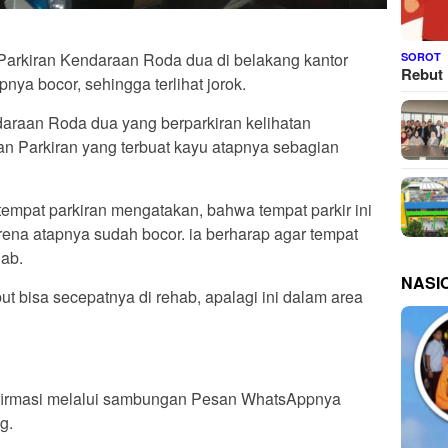
Parkiran Kendaraan Roda dua di belakang kantor
SOROT
Rebut 
pnya bocor, sehingga terlihat jorok.
araan Roda dua yang berparkiran kelihatan
n Parkiran yang terbuat kayu atapnya sebagian
tempat parkiran mengatakan, bahwa tempat parkir ini
arena atapnya sudah bocor. ia berharap agar tempat
hab.
NASI
t bisa secepatnya di rehab, apalagi ini dalam area
nfirmasi melalui sambungan Pesan WhatsAppnya
g.