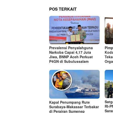
POS TERKAIT
Prevalensi Penyalahguna
Pimp
Narkoba Capai 4,17 Juta
Koda
Jiwa, BNNP Aceh Perkuat
Teka
P4GN di Subulussalam
Orga
Satg
Kapal Penumpang Rute
RI-P
Surabaya-Makassar Terbakar
Sara
di Perairan Sumenep