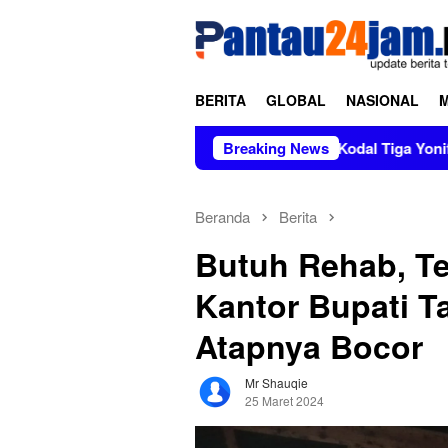
Loncat
tutup
ke
konten
BERITA
GLOBAL
NASIONAL
Pimpin Sertijab dan Alih Kodal Tiga Yonif, Kasad Teka
Breaking News
Beranda
Berita
Butuh Rehab, Te
Kantor Bupati Ta
Atapnya Bocor
Mr Shauqie
25 Maret 2024