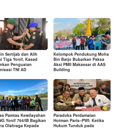
in Sertijab dan Alih
Kelompok Pendukung Moha
l Tiga Yonif, Kasad
Bin Batjo Bubarkan Paksa
nkan Penguatan
Aksi PMII Makassar di AAS
nisasi TNI AD
Building
as Pamtas Kewilayahan
Paradoks Perdamaian
NG Yonif 764/IB Bagikan
Hotman Paris–PWI: Ketika
na Olahraga Kepada
Hukum Tunduk pada