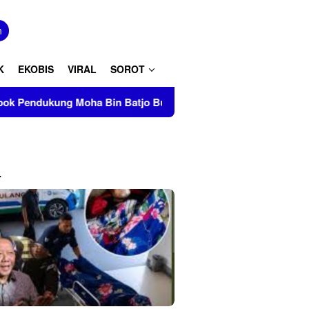
tutup
n
K
EKOBIS
VIRAL
SOROT
oha Bin Batjo Bubarkan Paksa Aksi PMII Makassar di AAS Bui
L