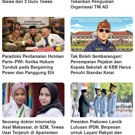
Siswa dan 3 Guru Tewas
Tekankan Penguatan
Organisasi TNI AD
Paradoks Perdamaian Hotman
Tak Boleh Sembarangan!
Paris–PWI: Ketika Hukum
Penempatan Pejabat dan
Tunduk pada Bargaining
Kepala Sekolah di KBB Harus
Power dan Panggung Elit
Penuhi Standar Ketat ​
Seorang dokter internship
Presiden Prabowo Lantik
Asal Makassar, dr SZM, Tewas
Lulusan IPDN, Berpesan
Usai Terjatuh di Apartemen
untuk Layani Rakyat dan