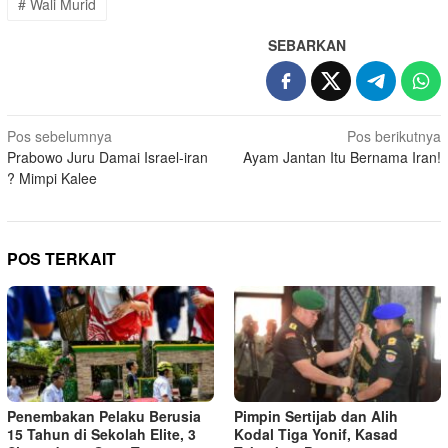
# Wali Murid
SEBARKAN
Navigasi
Pos sebelumnya
Pos berikutnya
Prabowo Juru Damai Israel-iran
Ayam Jantan Itu Bernama Iran!
pos
? Mimpi Kalee
POS TERKAIT
Penembakan Pelaku Berusia
Pimpin Sertijab dan Alih
15 Tahun di Sekolah Elite, 3
Kodal Tiga Yonif, Kasad