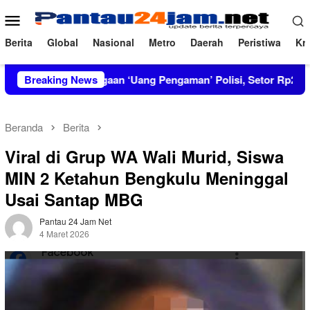
Loncat
Menu
ke
Mobile
konten
Berita
Global
Nasional
Metro
Daerah
Peristiwa
Kri
kar Dugaan ‘Uang Pengaman’ Polisi, Setor Rp2,5 Juta tapi Solar 
Breaking News
Beranda
Berita
Viral di Grup WA Wali Murid, Siswa
MIN 2 Ketahun Bengkulu Meninggal
Usai Santap MBG
Pantau 24 Jam Net
4 Maret 2026