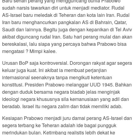
Baru sehari perang yang mengguncang dunia Prabowo
sudah narsis tawarkan diri untuk menjadi mediator. Rudal
AS-Israel baru meledak di Teheran dan kota lain Iran. Rudal
Iran baru menghancurkan pangkalan AS di Bahrain, Qatar,
Saudi dan lainnya. Begitu juga dengan kepanikan di Tel Aviv
akibat diguncang rudal Iran. Satu hari perang mulai dan akan
bereskalasi, lalu siapa yang percaya bahwa Prabowo bisa
mengatasi ? Mimpi kalee.
Urusan BoP saja kontroversial. Dorongan rakyat agar segera
keluar juga kuat. Ini akibat ia membuat perjanjian
internasional seenaknya tanpa mengikuti ketentuan
konstitusi. Presiden Prabowo melanggar UUD 1945. Bahkan
dengan duduk bersama negara biadab jelas menginjak
ideologi negara khususnya sila kemanusiaan yang adil dan
beradab. Israel itu negara zalim dan tidak memiliki adab.
Kesiapan Prabowo menjadi juru damai perang AS-Israel dan
segera terbang ke Teheran adalah ide bagai pungguk
merindukan bulan. Ketimbang realistis lebih dekat ke