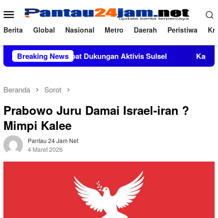
Loncat
Menu
ke
Mobile
konten
Berita
Global
Nasional
Metro
Daerah
Peristiwa
Kri
M.Si Mendapat Dukungan Aktivis Sulsel
Breaking News
Kapolres Polewal
Beranda
Sorot
Prabowo Juru Damai Israel-iran ?
Mimpi Kalee
Pantau 24 Jam Net
4 Maret 2026