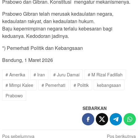
Prabowo dan Gibran. Konstitusi mengatur mekanismenya.
Prabowo Gibran telah merusak kedaulatan negara,
kedaulatan rakyat, dan kedaulatan hukum.
Baju kepemimpinan negara terlalu kebesaran bagi
keduanya. Kedodoran jadinya.
*) Pemerhati Politik dan Kebangsaan
Bsndung, 1 Maret 2026
# Amerika
# Iran
# Juru Damai
# M Rizal Fadillah
# Mimpi Kalee
# Pemerhati
# Politik
kebangsaan
Prabowo
SEBARKAN
Navigasi
Pos sebelumnya
Pos berikutnya